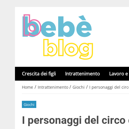
Crescita dei figli
Intrattenimento
Lavoro e
/
/
/
Home
Intrattenimento
Giochi
I personaggi del cir
Giochi
I personaggi del circo