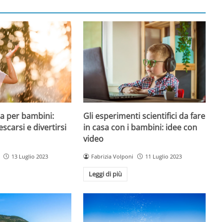
a per bambini:
Gli esperimenti scientifici da fare
escarsi e divertirsi
in casa con i bambini: idee con
video
13 Luglio 2023
Fabrizia Volponi
11 Luglio 2023
Leggi di più