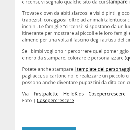
circensi, vi segnalo qualche sito da cui
stampare
i
Trovate clown da abiti sfarzosi e visi dipinti, gioc
trapezisti coraggiosi, oltre ad animali talentuosi
inchini. Le famiglie “circensi” si spostano da un l
itinerante per mostrare ai piccoli e le loro famig
almeno per una volta il fascino degli atrtisti del ci
Se i bimbi vogliono ripercorrere quel pomeriggio p
e nero da stampare, colorare e personalizzare (
q
Potete anche stampare
i template dei personagg
pagliacci, su cartoncino, e realizzare un piccolo ci
possono anche diventare pupazzini da dita con cu
Via |
Firstpalette
–
HelloKids
–
Cosepercrescere
Foto |
Cosepercrescere