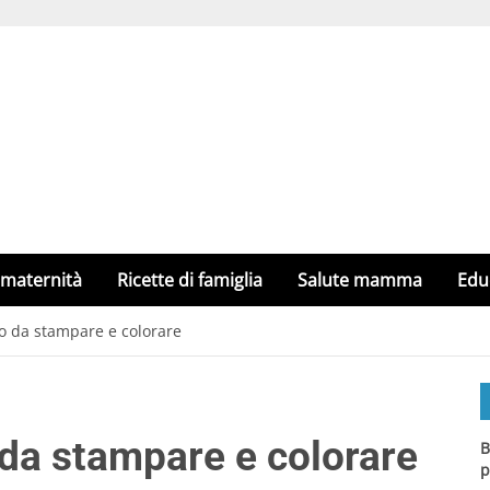
 maternità
Ricette di famiglia
Salute mamma
Edu
co da stampare e colorare
 da stampare e colorare
B
p