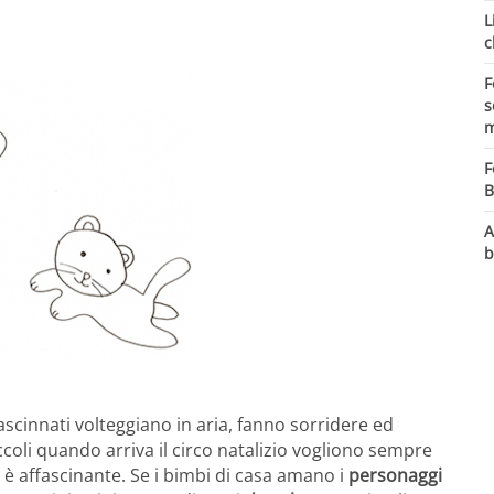
L
c
F
s
m
F
B
A
b
cinnati volteggiano in aria, fanno sorridere ed
iccoli quando arriva il circo natalizio vogliono sempre
a è affascinante. Se i bimbi di casa amano i
personaggi