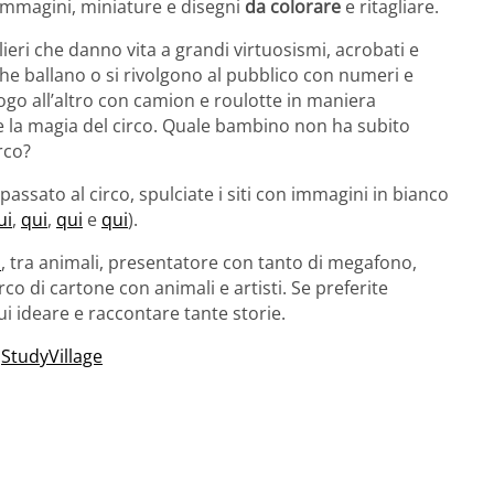
mmagini, miniature e disegni
da colorare
e ritagliare.
olieri che danno vita a grandi virtuosismi, acrobati e
 che ballano o si rivolgono al pubblico con numeri e
uogo all’altro con camion e roulotte in maniera
lie la magia del circo. Quale bambino non ha subito
rco?
assato al circo, spulciate i siti con immagini in bianco
ui
,
qui
,
qui
e
qui
).
i
, tra animali, presentatore con tanto di megafono,
rco di cartone con animali e artisti. Se preferite
i ideare e raccontare tante storie.
–
StudyVillage