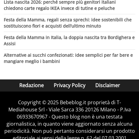
Lista nascita 2026: perché sempre più genitori italiani
chiedono carte regalo IKEA invece di tutine e peluche
Festa della Mamma, regali senza sprechi: idee sostenibili che
sostituiscono fiori e acquisti dell’ultimo minuto
Festa della Mamma in Italia, la doppia nascita tra Bordighera e
Assisi
Alternative ai succhi confezionati: idee semplici per far bere e
mangiare meglio i bambini
Redazione
Privacy Policy
Disclaimer
Copyright © 2025 Bebeblog.it proprietà di T-
Mediahouse Srl - Viale Sarca 336 20126 Milano - P.Iva
06933670967 - Questo blog non è una testata
giornalistica, in quanto viene aggiornato senza alcuna
periodicità. Non può pertanto considerarsi un prodotto
editoriale ai sensi della legge n. 62 del 07.03.2001