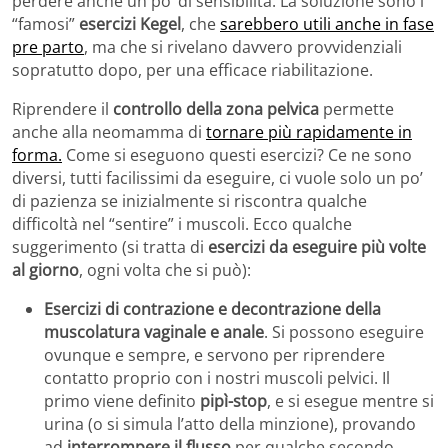
perdere anche un po’ di sensibilità. La soluzione sono i
“famosi”
esercizi Kegel
, che
sarebbero utili anche in fase
pre parto
, ma che si rivelano davvero provvidenziali
sopratutto dopo, per una efficace riabilitazione.
Riprendere il
controllo della zona pelvica
permette
anche alla neomamma di
tornare più rapidamente in
forma.
Come si eseguono questi esercizi? Ce ne sono
diversi, tutti facilissimi da eseguire, ci vuole solo un po’
di pazienza se inizialmente si riscontra qualche
difficoltà nel “sentire” i muscoli. Ecco qualche
suggerimento (si tratta di
esercizi da eseguire più volte
al giorno
, ogni volta che si può):
Esercizi di contrazione e decontrazione della
muscolatura vaginale e anale
. Si possono eseguire
ovunque e sempre, e servono per riprendere
contatto proprio con i nostri muscoli pelvici. Il
primo viene definito
pipì-stop
, e si esegue mentre si
urina (o si simula l’atto della minzione), provando
ad
interrompere il flusso
per qualche secondo