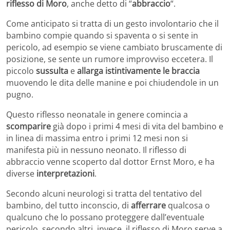
riflesso di Moro
, anche detto di “
abbraccio
“.
Come anticipato si tratta di un gesto involontario che il
bambino compie quando si spaventa o si sente in
pericolo, ad esempio se viene cambiato bruscamente di
posizione, se sente un rumore improvviso eccetera. Il
piccolo
sussulta
e
allarga istintivamente le braccia
muovendo le dita delle manine e poi chiudendole in un
pugno.
Questo riflesso neonatale in genere comincia a
scomparire
già dopo i primi 4 mesi di vita del bambino e
in linea di massima entro i primi 12 mesi non si
manifesta più in nessuno neonato. Il riflesso di
abbraccio venne scoperto dal dottor Ernst Moro, e ha
diverse
interpretazioni
.
Secondo alcuni neurologi si tratta del tentativo del
bambino, del tutto inconscio, di
afferrare
qualcosa o
qualcuno che lo possano proteggere dall’eventuale
pericolo, secondo altri, invece, il riflesso di Moro serve a