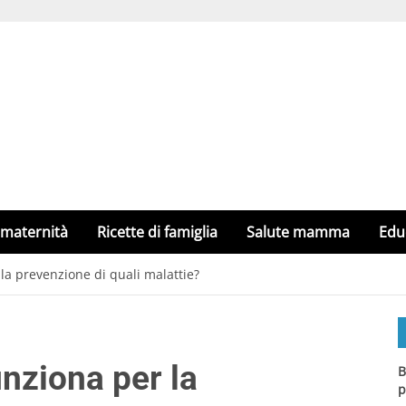
 maternità
Ricette di famiglia
Salute mamma
Edu
 la prevenzione di quali malattie?
unziona per la
B
p