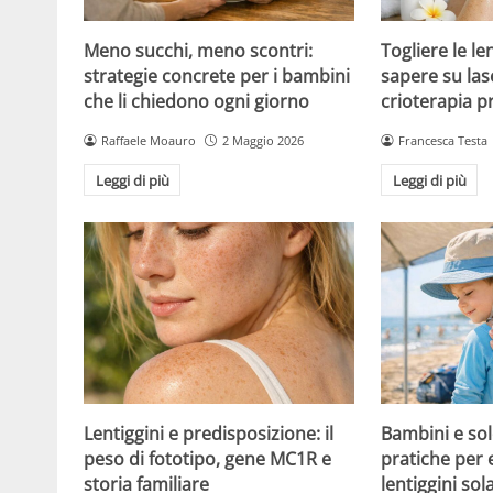
Meno succhi, meno scontri:
Togliere le le
strategie concrete per i bambini
sapere su las
che li chiedono ogni giorno
crioterapia p
Raffaele Moauro
2 Maggio 2026
Francesca Testa
Leggi di più
Leggi di più
Lentiggini e predisposizione: il
Bambini e sol
peso di fototipo, gene MC1R e
pratiche per 
storia familiare
lentiggini sola