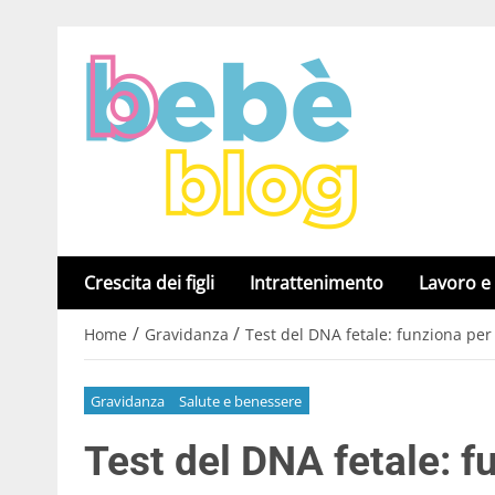
Crescita dei figli
Intrattenimento
Lavoro e
/
/
Home
Gravidanza
Test del DNA fetale: funziona per
Gravidanza
Salute e benessere
Test del DNA fetale: f