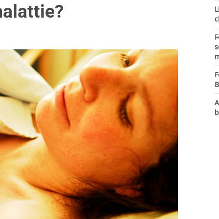
alattie?
L
c
F
s
m
F
B
A
b