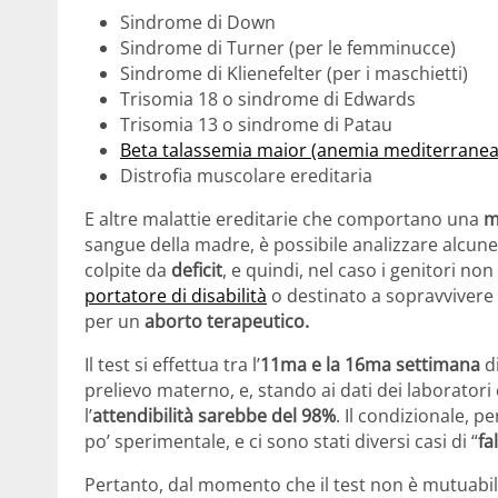
Sindrome di Down
Sindrome di Turner (per le femminucce)
Sindrome di Klienefelter (per i maschietti)
Trisomia 18 o sindrome di Edwards
Trisomia 13 o sindrome di Patau
Beta talassemia maior (anemia mediterranea
Distrofia muscolare ereditaria
E altre malattie ereditarie che comportano una
m
sangue della madre, è possibile analizzare alcune
colpite da
deficit
, e quindi, nel caso i genitori non
portatore di disabilità
o destinato a sopravvivere
per un
aborto terapeutico.
Il test si effettua tra l’
11ma e la 16ma settimana
di
prelievo materno, e, stando ai dati dei laborator
l’
attendibilità sarebbe del 98%
. Il condizionale, p
po’ sperimentale, e ci sono stati diversi casi di “
fa
Pertanto, dal momento che il test non è mutuabil