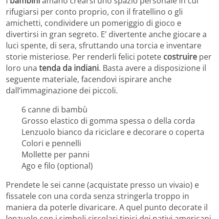
I
bambini
amano crearsi uno spazio personale in cui
rifugiarsi per conto proprio, con il fratellino o gli
amichetti, condividere un pomeriggio di gioco e
divertirsi in gran segreto. E’ divertente anche giocare a
luci spente, di sera, sfruttando una torcia e inventare
storie misteriose. Per renderli felici potete
costruire
per
loro una
tenda da indiani
. Basta avere a disposizione il
seguente materiale, facendovi ispirare anche
dall’immaginazione dei piccoli.
6 canne di bambù
Grosso elastico di gomma spessa o della corda
Lenzuolo bianco da riciclare e decorare o coperta
Colori e pennelli
Mollette per panni
Ago e filo (optional)
Prendete le sei canne (acquistate presso un vivaio) e
fissatele con una corda senza stringerla troppo in
maniera da poterle divaricare. A quel punto decorate il
lenzuolo con i simboli circolari tipici dei nativi americani