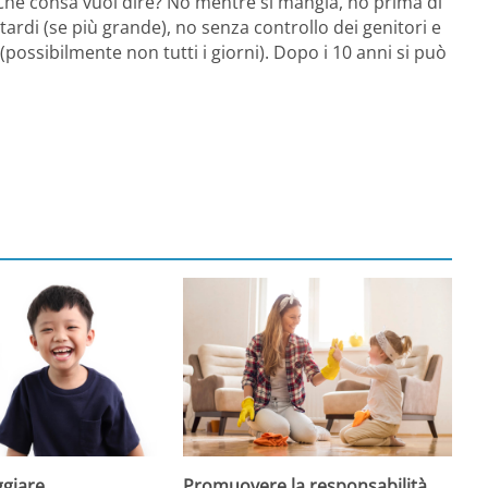
. Che consa vuol dire? No mentre si mangia, no prima di
tardi (se più grande), no senza controllo dei genitori e
(possibilmente non tutti i giorni). Dopo i 10 anni si può
giare
Promuovere la responsabilità