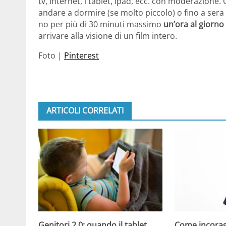
tv, internet, i tablet, ipad, ecc. con moderazione
andare a dormire (se molto piccolo) o fino a sera 
no per più di 30 minuti massimo
un’ora al giorno
arrivare alla visione di un film intero.
Foto |
Pinterest
ARTICOLI CORRELATI
Come incorag
Genitori 2.0: quando il tablet