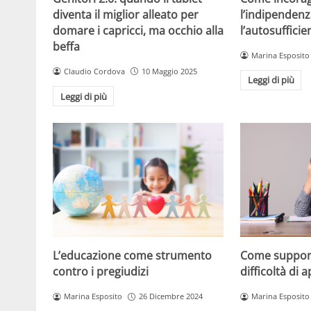
l’indipendenz
diventa il miglior alleato per
l’autosuffici
domare i capricci, ma occhio alla
beffa
Marina Esposito
Claudio Cordova
10 Maggio 2025
Leggi di più
Leggi di più
L’educazione come strumento
Come support
contro i pregiudizi
difficoltà di
Marina Esposito
26 Dicembre 2024
Marina Esposito