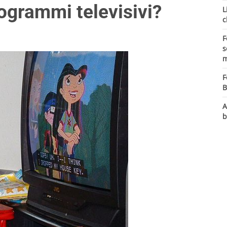
ogrammi televisivi?
L
c
F
s
m
F
B
A
b