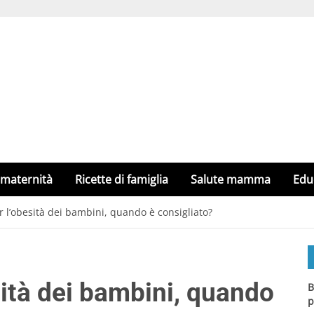
 maternità
Ricette di famiglia
Salute mamma
Edu
er l’obesità dei bambini, quando è consigliato?
esità dei bambini, quando
B
p