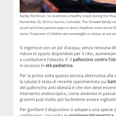
Karley Workman, 14, examines a healthy snack during the Sha
November 20, 2010 in Aurora, Colorado. The 10-week family-ce
youth and their parents ways to lead a healthier more active life
some 15 percent of children are overweight or obese, as are s
Si ingerisce con un po’ d’acqua, senza nessuna dif
riduce lo spazio disponibile per il cibo, aumenta
a combattere l’obesità. E’ il
palloncino contro l’ob
in eccesso in
età pediatrica
.
Per la prima volta questa tecnica alternativa alla c
la salute) è stata di recente sperimentata sui
bam
del palloncino anti obesità è che non deve esser
intervento endoscopico, come avveniva in passat
grammi può molto più facilmente essere inghiotti
Per gonfiare il dispositivo si adopera una specie 
sottilissimo. Una volta in
posizione intragastrica
,