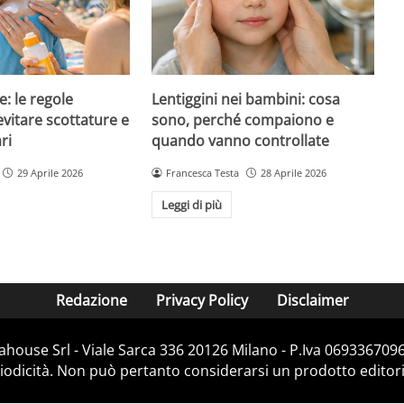
e: le regole
Lentiggini nei bambini: cosa
evitare scottature e
sono, perché compaiono e
ri
quando vanno controllate
29 Aprile 2026
Francesca Testa
28 Aprile 2026
Leggi di più
Redazione
Privacy Policy
Disclaimer
house Srl - Viale Sarca 336 20126 Milano - P.Iva 06933670967
dicità. Non può pertanto considerarsi un prodotto editorial