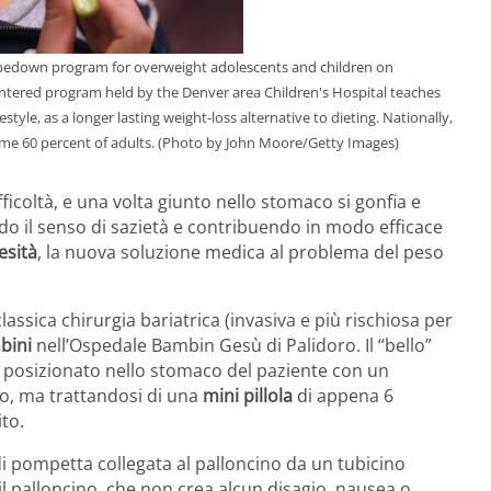
pedown program for overweight adolescents and children on
ntered program held by the Denver area Children's Hospital teaches
style, as a longer lasting weight-loss alternative to dieting. Nationally,
ome 60 percent of adults. (Photo by John Moore/Getty Images)
ficoltà, e una volta giunto nello stomaco si gonfia e
ndo il senso di sazietà e contribuendo in modo efficace
esità
, la nuova soluzione medica al problema del peso
lassica chirurgia bariatrica (invasiva e più rischiosa per
bini
nell’Ospedale Bambin Gesù di Palidoro. Il “bello”
e posizionato nello stomaco del paziente con un
o, ma trattandosi di una
mini pillola
di appena 6
to.
di pompetta collegata al palloncino da un tubicino
 il palloncino, che non crea alcun disagio, nausea o