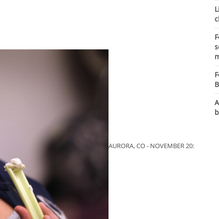
L
c
F
s
m
F
B
A
b
AURORA, CO - NOVEMBER 20: