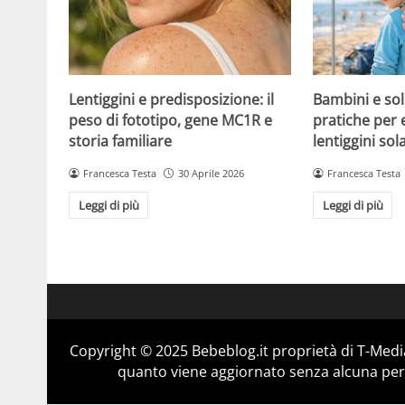
Lentiggini e predisposizione: il
Bambini e sol
peso di fototipo, gene MC1R e
pratiche per 
storia familiare
lentiggini sola
Francesca Testa
30 Aprile 2026
Francesca Testa
Leggi di più
Leggi di più
Copyright © 2025 Bebeblog.it proprietà di T-Media
quanto viene aggiornato senza alcuna perio