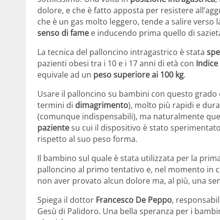
dolore, e che è fatto apposta per resistere all’ag
che è un gas molto leggero, tende a salire verso l
senso di fame
e inducendo prima quello di sazie
La tecnica del palloncino intragastrico è stata
spe
pazienti obesi tra i 10 e i 17 anni di età con
Indice
equivale ad un
peso superiore ai 100 kg
.
Usare il palloncino su bambini con questo grado el
termini di
dimagrimento
), molto più rapidi e durat
(comunque indispensabili), ma naturalmente questa
paziente
su cui il dispositivo è stato sperimenta
rispetto al suo peso forma.
Il bambino sul quale è stata utilizzata per la prim
palloncino al primo tentativo e, nel momento in cu
non aver provato alcun dolore ma, al più, una se
Spiega il dottor
Francesco De Peppo
, responsabi
Gesù di Palidoro. Una bella speranza per i bambini