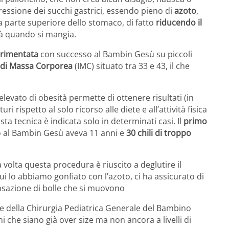
gressione dei succhi gastrici, essendo pieno di
azoto
,
a parte superiore dello stomaco, di fatto
riducendo il
tà quando si mangia.
rimentata
con successo al Bambin Gesù su piccoli
 di Massa Corporea
(IMC) situato tra 33 e 43, il che
evato di obesità permette di ottenere risultati (in
uri rispetto al solo ricorso alle diete e all’attività fisica
 tecnica è indicata solo in determinati casi. Il
primo
to al Bambin Gesù aveva 11 anni e
30 chili di troppo
a volta questa procedura è riuscito a deglutire il
i lo abbiamo gonfiato con l’azoto, ci ha assicurato di
nsazione di bolle che si muovono
le della Chirurgia Pediatrica Generale del Bambino
 che siano già over size ma non ancora a livelli di