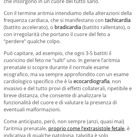
che insorgono in un cuore del tutto sano.
Con il termine aritmia intendiamo della alterazioni della
frequenza cardiaca, che si manifestano con
tachicardia
(battito accelerato), o
bradicardia
(battito rallentato), o
con irregolarità che portano il cuore del feto a
“perdere” qualche colpo.
Può capitare, ad esempio, che ogni 3-5 battiti il
cuoricino del feto ne “salti” uno. In genere l’aritmia
prenatale si scopre durante il normale esame
ecografico, ma va sempre approfondito con un esame
cardiologico specifico che è la
ecocardiografia
, non
invasivo e del tutto provi di effetti collaterali, ripetibile e
breve distanza, che consente di analizzare la
funzionalità del cuore e di valutare la presenza di
eventuali malformazioni.
Come anticipato, però, non sempre (anzi, quasi mai)
l’aritmia prenatale,
proprio come l’extrasistole fetale,
è
indicativa di qualche patologia, talvolta è solo