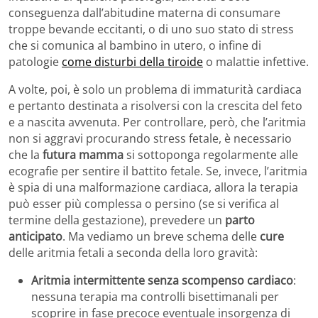
conseguenza dall’abitudine materna di consumare
troppe bevande eccitanti, o di uno suo stato di stress
che si comunica al bambino in utero, o infine di
patologie
come disturbi della tiroide
o malattie infettive.
A volte, poi, è solo un problema di immaturità cardiaca
e pertanto destinata a risolversi con la crescita del feto
e a nascita avvenuta. Per controllare, però, che l’aritmia
non si aggravi procurando stress fetale, è necessario
che la
futura mamma
si sottoponga regolarmente alle
ecografie per sentire il battito fetale. Se, invece, l’aritmia
è spia di una malformazione cardiaca, allora la terapia
può esser più complessa o persino (se si verifica al
termine della gestazione), prevedere un
parto
anticipato
. Ma vediamo un breve schema delle
cure
delle aritmia fetali a seconda della loro gravità:
Aritmia intermittente senza scompenso cardiaco
:
nessuna terapia ma controlli bisettimanali per
scoprire in fase precoce eventuale insorgenza di