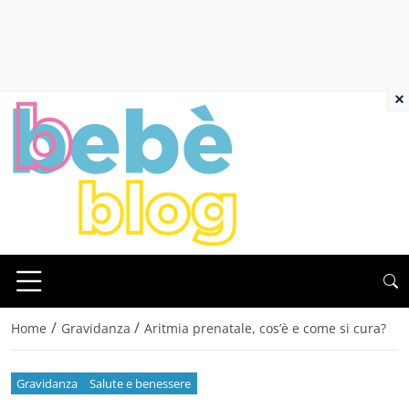
×
/
/
Home
Gravidanza
Aritmia prenatale, cos’è e come si cura?
Gravidanza
Salute e benessere