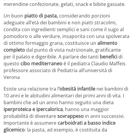
merendine confezionate, gelati, snack e bibite gassate.
Un buon
piatto di pasta,
considerando porzioni
adeguate all’età dei bambini e non piatti stracolmi,
condita con ingredienti semplici e sani come il sugo al
pomodoro o alle verdure, insaporita con una spolverata
di ottimo formaggio grana, costituisce un
alimento
completo
dal punto di vista nutrizionale, gratificante
per il palato e digeribile. A parlare dei tanti
benefici
di
questo
cibo mediterraneo
è il pediatra Claudio Maffeis
professore associato di Pediatria all’università di
Verona
Esiste una relazione tra l
‘obesità infantile
nei bambini di
10 anni e le abitudini alimentari dei primi anni di vita. I
bambini che ad un anno hanno seguito una dieta
iperproteica e ipercalorica
, hanno una maggior
probabilità di diventare
sovrappeso
in anni successivi.
Importante è assumere
carboidrati a basso indice
glicemico
: la pasta, ad esempio, è costituita da