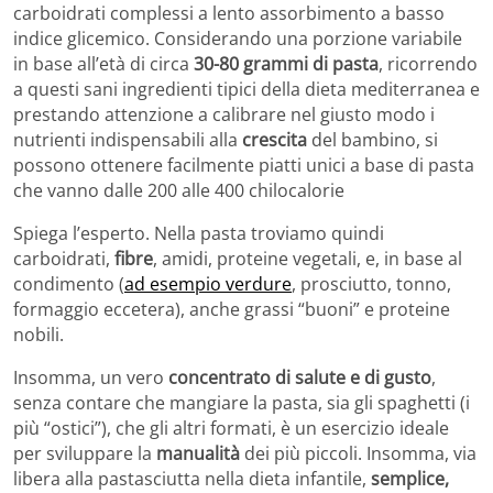
carboidrati complessi a lento assorbimento a basso
indice glicemico. Considerando una porzione variabile
in base all’età di circa
30-80 grammi di pasta
, ricorrendo
a questi sani ingredienti tipici della dieta mediterranea e
prestando attenzione a calibrare nel giusto modo i
nutrienti indispensabili alla
crescita
del bambino, si
possono ottenere facilmente piatti unici a base di pasta
che vanno dalle 200 alle 400 chilocalorie
Spiega l’esperto. Nella pasta troviamo quindi
carboidrati,
fibre
, amidi, proteine vegetali, e, in base al
condimento (
ad esempio verdure
, prosciutto, tonno,
formaggio eccetera), anche grassi “buoni” e proteine
nobili.
Insomma, un vero
concentrato di salute e di gusto
,
senza contare che mangiare la pasta, sia gli spaghetti (i
più “ostici”), che gli altri formati, è un esercizio ideale
per sviluppare la
manualità
dei più piccoli. Insomma, via
libera alla pastasciutta nella dieta infantile,
semplice,