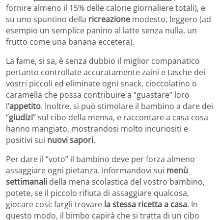
fornire almeno il 15% delle calorie giornaliere totali), e
su uno spuntino della
ricreazione
modesto, leggero (ad
esempio un semplice panino al latte senza nulla, un
frutto come una banana eccetera).
La fame, si sa, è senza dubbio il miglior companatico
pertanto controllate accuratamente zaini e tasche dei
vostri piccoli ed eliminate ogni snack, cioccolatino o
caramella che possa contribuire a “guastare” loro
l’
appetito
. Inoltre, si può stimolare il bambino a dare dei
“
giudizi
” sul cibo della mensa, e raccontare a casa cosa
hanno mangiato, mostrandosi molto incuriositi e
positivi sui
nuovi sapori
.
Per dare il “voto” il bambino deve per forza almeno
assaggiare ogni pietanza. Informandovi sui
menù
settimanali
della mena scolastica del vostro bambino,
potete, se il piccolo rifiuta di assaggiare qualcosa,
giocare così: fargli trovare
la stessa ricetta a casa
. In
questo modo, il bimbo capirà che si tratta di un cibo