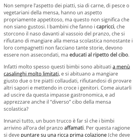
Non sempre l’aspetto dei piatti, sia di carne, di pesce o
vegetariani della mensa, hanno un aspetto
propriamente appetitoso, ma questo non significa che
non siano gustosi. I bambini che fanno i
capricci
, che
storcono il naso davanti al vassoio del pranzo, che si
rifiutano di mangiare alla mensa scolastica nonostante i
loro compagnetti non facciano tante storie, devono
essere non assecondati, ma
educati al ripetto del cibo
.
Infatti molto spesso questi bimbi sono abituati
a menù
casalinghi molto limitati,
e si abituano a mangiare
giusto due o tre piatti collaudati, rifiutandosi di provare
altri sapori e mettendo in croce i genitori. Come aiutarli
ad uscire da questa impasse gastronomica, e ad
apprezzare anche il “diverso” cibo della mensa
scolastica?
Innanzi tutto, un buon trucco è far sì che i bimbi
arrivino all’ora del pranzo
affamati
. Per questa ragione
si deve
puntare su una ricca prima colazione
(che deve