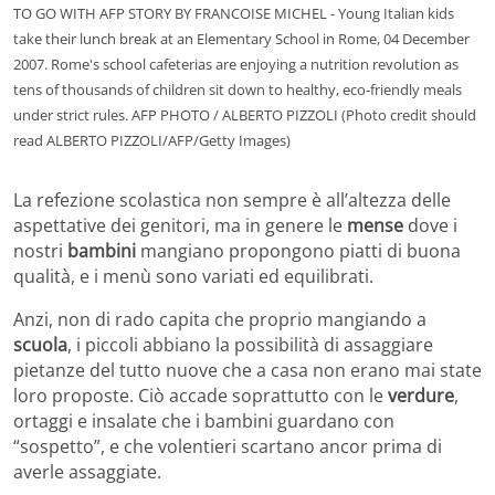
TO GO WITH AFP STORY BY FRANCOISE MICHEL - Young Italian kids
take their lunch break at an Elementary School in Rome, 04 December
2007. Rome's school cafeterias are enjoying a nutrition revolution as
tens of thousands of children sit down to healthy, eco-friendly meals
under strict rules. AFP PHOTO / ALBERTO PIZZOLI (Photo credit should
read ALBERTO PIZZOLI/AFP/Getty Images)
La refezione scolastica non sempre è all’altezza delle
aspettative dei genitori, ma in genere le
mense
dove i
nostri
bambini
mangiano propongono piatti di buona
qualità, e i menù sono variati ed equilibrati.
Anzi, non di rado capita che proprio mangiando a
scuola
, i piccoli abbiano la possibilità di assaggiare
pietanze del tutto nuove che a casa non erano mai state
loro proposte. Ciò accade soprattutto con le
verdure
,
ortaggi e insalate che i bambini guardano con
“sospetto”, e che volentieri scartano ancor prima di
averle assaggiate.