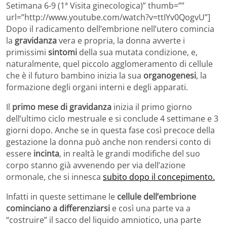
Setimana 6-9 (1ª Visita ginecologica)” thumb=””
url=”http://www.youtube.com/watch?v=ttIYv0QogvU”]
Dopo il radicamento dell’embrione nell’utero comincia
la
gravidanza
vera e propria, la donna avverte i
primissimi
sintomi
della sua mutata condizione, e,
naturalmente, quel piccolo agglomeramento di cellule
che è il futuro bambino inizia la sua
organogenesi
, la
formazione degli organi interni e degli apparati.
Il
primo mese di gravidanza
inizia il primo giorno
dell’ultimo ciclo mestruale e si conclude 4 settimane e 3
giorni dopo. Anche se in questa fase così precoce della
gestazione la donna può anche non rendersi conto di
essere
incinta
, in realtà le grandi modifiche del suo
corpo stanno già avvenendo per via dell’azione
ormonale, che si innesca
subito dopo il concepimento.
Infatti in queste settimane le
cellule dell’embrione
cominciano a differenziarsi
e così una parte va a
“costruire” il sacco del liquido amniotico, una parte