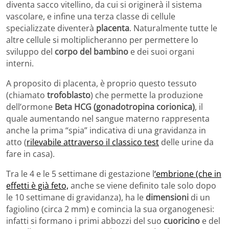
diventa sacco vitellino, da cui si originerà il sistema
vascolare, e infine una terza classe di cellule
specializzate diventerà
placenta
. Naturalmente tutte le
altre cellule si moltiplicheranno per permettere lo
sviluppo del
corpo del bambino
e dei suoi organi
interni.
A proposito di placenta, è proprio questo tessuto
(chiamato
trofoblasto
) che permette la produzione
dell’ormone
Beta HCG (gonadotropina corionica)
, il
quale aumentando nel sangue materno rappresenta
anche la prima “spia” indicativa di una gravidanza in
atto (
rilevabile attraverso il classico test
delle urine da
fare in casa).
Tra le 4 e le 5 settimane di gestazione l
‘embrione (che in
effetti è già feto,
anche se viene definito tale solo dopo
le 10 settimane di gravidanza), ha le
dimensioni
di un
fagiolino (circa 2 mm) e comincia la sua organogenesi:
infatti si formano i primi abbozzi del suo
cuoricino
e del