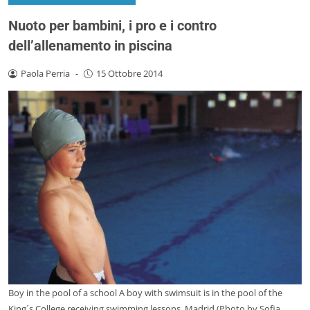
Nuoto per bambini, i pro e i contro
dell’allenamento in piscina
Paola Perria
-
15 Ottobre 2014
Boy in the pool of a school A boy with swimsuit is in the pool of the
King´s College receiving swimming lessons. Madrid (Photo by Sofia