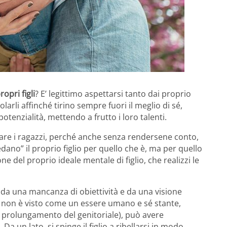
opri figli
? E’ legittimo aspettarsi tanto dai proprio
arli affinché tirino sempre fuori il meglio di sé,
enzialità, mettendo a frutto i loro talenti.
olare i ragazzi, perché anche senza rendersene conto,
o” il proprio figlio per quello che è, ma per quello
del proprio ideale mentale di figlio, che realizzi le
da una mancanza di obiettività e da una visione
lio non è visto come un essere umano e sé stante,
prolungamento del genitoriale), può avere
Da un lato, si spinge il figlio a ribellarsi in modo