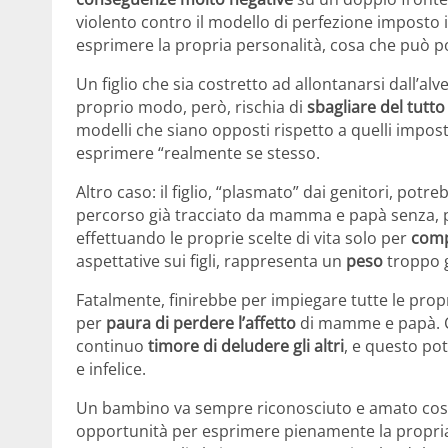
violento contro il modello di perfezione imposto i
esprimere la propria personalità, cosa che può po
Un figlio che sia costretto ad allontanarsi dall’alve
proprio modo, però, rischia di
sbagliare del tutto
modelli che siano opposti rispetto a quelli impos
esprimere “realmente se stesso.
Altro caso: il figlio, “plasmato” dai genitori, pot
percorso già tracciato da mamma e papà senza, pe
effettuando le proprie scelte di vita solo per
compi
aspettative sui figli, rappresenta un
peso
troppo g
Fatalmente, finirebbe per impiegare tutte le propr
per
paura di perdere l’affetto
di mamme e papà. 
continuo
timore di deludere gli altri
, e questo p
e infelice.
Un bambino va sempre riconosciuto e amato così co
opportunità per esprimere pienamente la propria