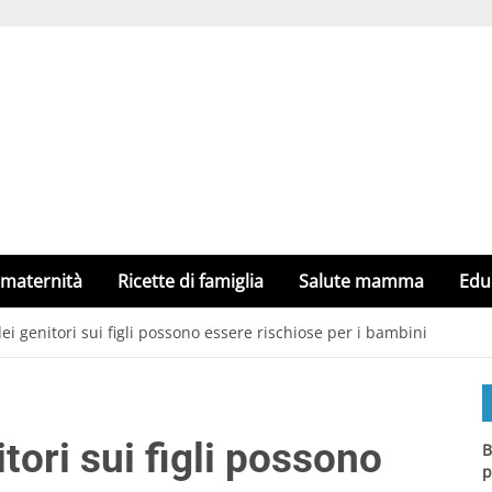
 maternità
Ricette di famiglia
Salute mamma
Edu
ei genitori sui figli possono essere rischiose per i bambini
tori sui figli possono
B
p