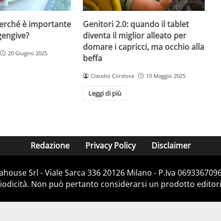
perché è importante
Genitori 2.0: quando il tablet
gengive?
diventa il miglior alleato per
domare i capricci, ma occhio alla
20 Giugno 2025
beffa
Claudio Cordova
10 Maggio 2025
Leggi di più
Redazione
Privacy Policy
Disclaimer
house Srl - Viale Sarca 336 20126 Milano - P.Iva 06933670967
dicità. Non può pertanto considerarsi un prodotto editorial