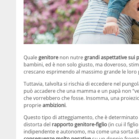
Quale
genitore
non nutre
grandi aspettative sui pr
bambini, ed è non solo giusto, ma doveroso, stimol
crescano esprimendo al massimo grande le loro pot
Tuttavia, talvolta si rischia di eccedere nel pung
può accadere che una mamma e un papà non “vedan
che vorrebbero che fosse. Insomma, una proiezione 
proprie
ambizioni
.
Questo tipo di atteggiamento, che è determinato 
distorta del
rapporto genitore-figlio
(in cui il fig
indipendente e autonomo, ma come una sorta di 
conseguenze molto negative
su un doppio fronte. 