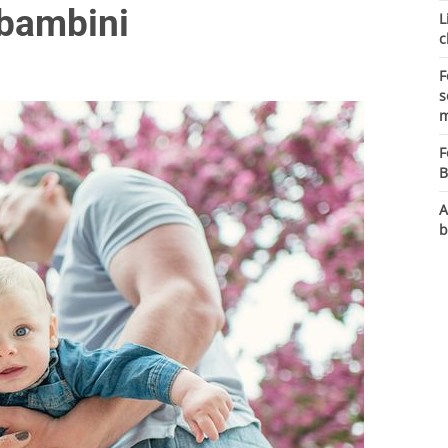
 bambini
L
c
F
s
m
F
B
A
b