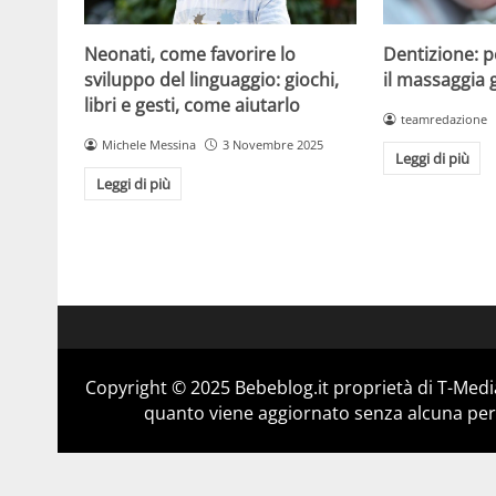
Dentizione: 
Neonati, come favorire lo
il massaggia 
sviluppo del linguaggio: giochi,
libri e gesti, come aiutarlo
teamredazione
Michele Messina
3 Novembre 2025
Leggi di più
Leggi di più
Copyright © 2025 Bebeblog.it proprietà di T-Media
quanto viene aggiornato senza alcuna perio