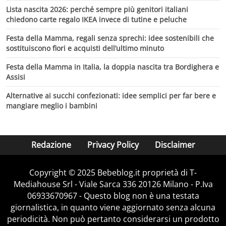
Lista nascita 2026: perché sempre più genitori italiani
chiedono carte regalo IKEA invece di tutine e peluche
Festa della Mamma, regali senza sprechi: idee sostenibili che
sostituiscono fiori e acquisti dell’ultimo minuto
Festa della Mamma in Italia, la doppia nascita tra Bordighera e
Assisi
Alternative ai succhi confezionati: idee semplici per far bere e
mangiare meglio i bambini
Redazione
Privacy Policy
Disclaimer
Copyright © 2025 Bebeblog.it proprietà di T-
Mediahouse Srl - Viale Sarca 336 20126 Milano - P.Iva
06933670967 - Questo blog non è una testata
giornalistica, in quanto viene aggiornato senza alcuna
periodicità. Non può pertanto considerarsi un prodotto