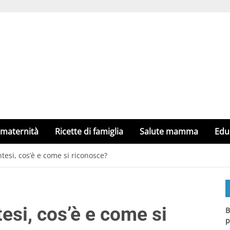
 maternità
Ricette di famiglia
Salute mamma
Edu
ntesi, cos’è e come si riconosce?
tesi, cos’è e come si
B
p