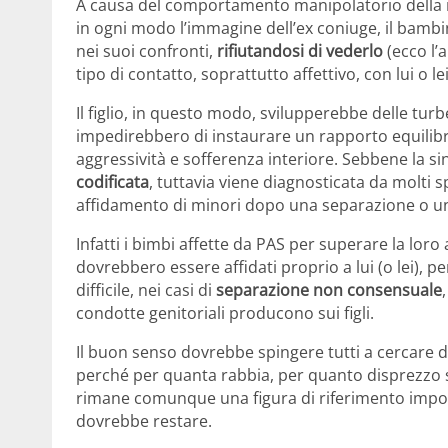
A causa del comportamento manipolatorio della m
in ogni modo l’immagine dell’ex coniuge, il bambi
nei suoi confronti,
rifiutandosi di vederlo
(ecco l’
tipo di contatto, soprattutto affettivo, con lui o lei
Il figlio, in questo modo, svilupperebbe delle tu
impedirebbero di instaurare un rapporto equilibr
aggressività e sofferenza interiore. Sebbene la si
codificata
, tuttavia viene diagnosticata da molti spe
affidamento di minori dopo una separazione o 
Infatti i bimbi affette da PAS per superare la loro
dovrebbero essere affidati proprio a lui (o lei), p
difficile, nei casi di
separazione non consensuale
condotte genitoriali producono sui figli.
Il buon senso dovrebbe spingere tutti a cercare
perché per quanta rabbia, per quanto disprezzo si
rimane comunque una figura di riferimento impor
dovrebbe restare.