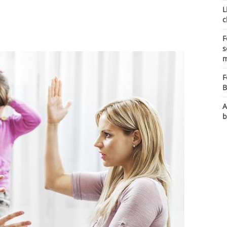
L
c
F
s
m
F
B
A
b