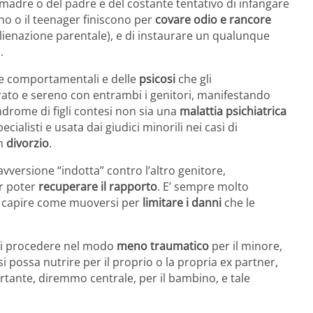
adre o del padre e del costante tentativo di infangare
no o il teenager finiscono per
covare odio e rancore
alienazione parentale), e di instaurare un qualunque
.
rbe comportamentali e delle
psicosi
che gli
ato e sereno con entrambi i genitori, manifestando
ndrome di figli contesi non sia una
malattia psichiatrica
cialisti e usata dai giudici minorili nei casi di
un
divorzio
.
 avversione “indotta” contro l’altro genitore,
er poter
recuperare il rapporto
. E’ sempre molto
, capire come muoversi per
limitare i danni
che le
 di procedere nel modo
meno traumatico
per il minore,
 possa nutrire per il proprio o la propria ex partner,
tante, diremmo centrale, per il bambino, e tale