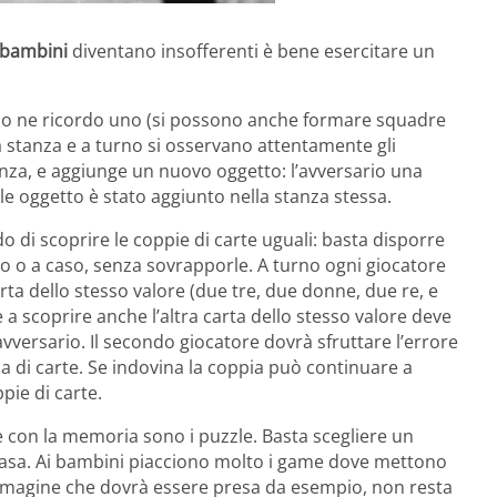
bambini
diventano insofferenti è bene esercitare un
.
lo ne ricordo uno (si possono anche formare squadre
na stanza e a turno si osservano attentamente gli
tanza, e aggiunge un nuovo oggetto: l’avversario una
le oggetto è stato aggiunto nella stanza stessa.
 di scoprire le coppie di carte uguali: basta disporre
ato o a caso, senza sovrapporle. A turno ogni giocatore
rta dello stesso valore (due tre, due donne, due re, e
 a scoprire anche l’altra carta dello stesso valore deve
avversario. Il secondo giocatore dovrà sfruttare l’errore
ia di carte. Se indovina la coppia può continuare a
ppie di carte.
e con la memoria sono i puzzle. Basta scegliere un
i casa. Ai bambini piacciono molto i game dove mettono
’immagine che dovrà essere presa da esempio, non resta