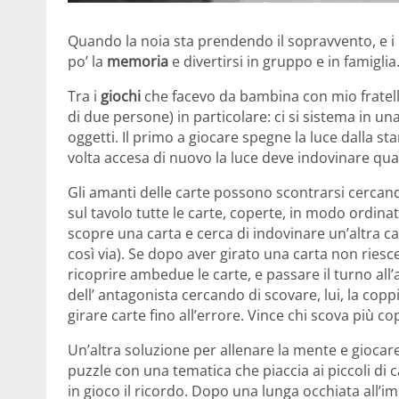
Quando la noia sta prendendo il sopravvento, e i
po’ la
memoria
e divertirsi in gruppo e in famiglia
Tra i
giochi
che facevo da bambina con mio fratel
di due persone) in particolare: ci si sistema in u
oggetti. Il primo a giocare spegne la luce dalla s
volta accesa di nuovo la luce deve indovinare qua
Gli amanti delle carte possono scontrarsi cercando
sul tavolo tutte le carte, coperte, in modo ordin
scopre una carta e cerca di indovinare un’altra ca
così via). Se dopo aver girato una carta non riesce
ricoprire ambedue le carte, e passare il turno all’
dell’ antagonista cercando di scovare, lui, la copp
girare carte fino all’errore. Vince chi scova più co
Un’altra soluzione per allenare la mente e giocar
puzzle con una tematica che piaccia ai piccoli d
in gioco il ricordo. Dopo una lunga occhiata all