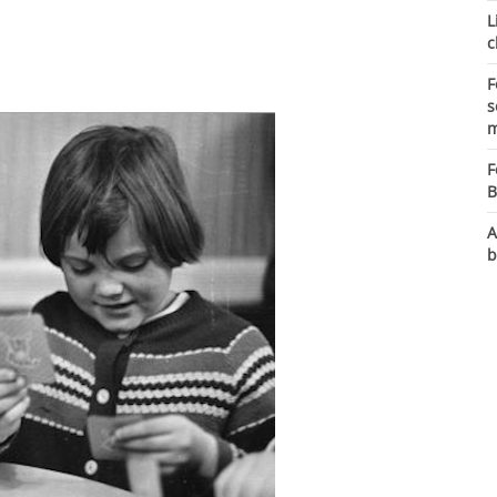
L
c
F
s
m
F
B
A
b