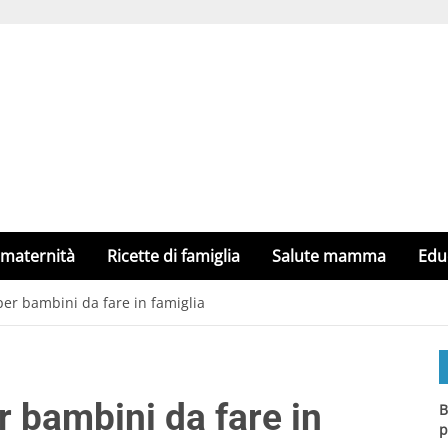
 maternità
Ricette di famiglia
Salute mamma
Edu
per bambini da fare in famiglia
r bambini da fare in
B
p