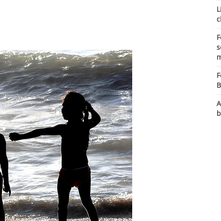
L
c
F
s
m
F
B
A
b