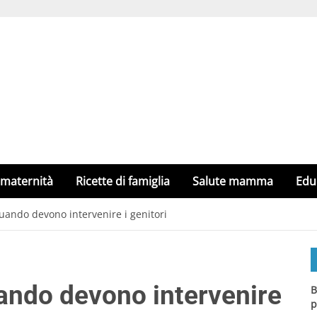
 maternità
Ricette di famiglia
Salute mamma
Edu
quando devono intervenire i genitori
uando devono intervenire
B
p