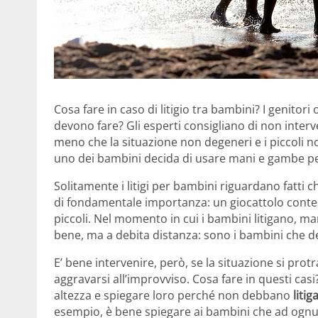
Cosa fare in caso di litigio tra bambini? I genitori 
devono fare? Gli esperti consigliano di non interv
meno che la situazione non degeneri e i piccoli no
uno dei bambini decida di usare mani e gambe per
Solitamente i litigi per bambini riguardano fatti 
di fondamentale importanza: un giocattolo contes
piccoli. Nel momento in cui i bambini litigano,
bene, ma a debita distanza: sono i bambini che d
E’ bene intervenire, però, se la situazione si pro
aggravarsi all’improvviso. Cosa fare in questi casi
altezza e spiegare loro perché non debbano
litig
esempio, è bene spiegare ai bambini che ad ognuno