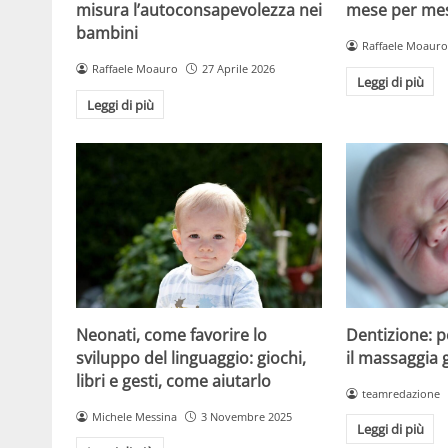
misura l’autoconsapevolezza nei
mese per mese
bambini
Raffaele Moauro
Raffaele Moauro
27 Aprile 2026
Leggi di più
Leggi di più
Dentizione: 
Neonati, come favorire lo
il massaggia 
sviluppo del linguaggio: giochi,
libri e gesti, come aiutarlo
teamredazione
Michele Messina
3 Novembre 2025
Leggi di più