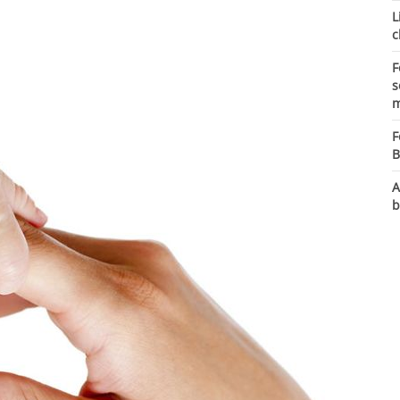
L
c
F
s
m
F
B
A
b