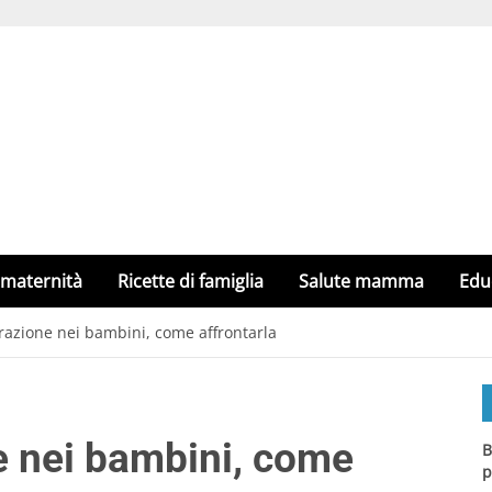
 maternità
Ricette di famiglia
Salute mamma
Edu
razione nei bambini, come affrontarla
e nei bambini, come
B
p