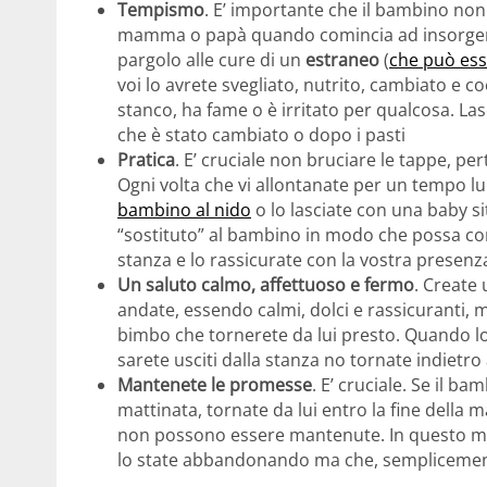
Tempismo
. E’ importante che il bambino non
mamma o papà quando comincia ad insorgere l
pargolo alle cure di un
estraneo
(
che può es
voi lo avrete svegliato, nutrito, cambiato e c
stanco, ha fame o è irritato per qualcosa. Lasc
che è stato cambiato o dopo i pasti
Pratica
. E’ cruciale non bruciare le tappe, pe
Ogni volta che vi allontanate per un tempo l
bambino al nido
o lo lasciate con una baby si
“sostituto” al bambino in modo che possa con
stanza e lo rassicurate con la vostra presenz
Un saluto calmo, affettuoso e fermo
. Create 
andate, essendo calmi, dolci e rassicuranti, 
bimbo che tornerete da lui presto. Quando lo
sarete usciti dalla stanza no tornate indietr
Mantenete le promesse
. E’ cruciale. Se il ba
mattinata, tornate da lui entro la fine della
non possono essere mantenute. In questo modo
lo state abbandonando ma che, semplicemente