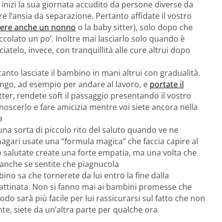
 inizi la sua giornata accudito da persone diverse da
’ansia da separazione. Pertanto affidate il vostro
sere anche un nonno
o la baby sitter), solo dopo che
occolato un po’. Inoltre mai lasciarlo solo quando è
iatelo, invece, con tranquillità alle cure altrui dopo
rtanto lasciate il bambino in mani altrui con gradualità.
ungo, ad esempio per andare al lavoro, e
portate il
tter, rendete soft il passaggio presentando il vostro
oscerlo e fare amicizia mentre voi siete ancora nella
a
una sorta di piccolo rito del saluto quando ve ne
magari usate una “formula magica” che faccia capire al
 salutate create una forte empatia, ma una volta che
o anche se sentite che piagnucola
mbino sa che tornerete da lui entro la fine dalla
 mattinata. Non si fanno mai ai bambini promesse che
 sarà più facile per lui rassicurarsi sul fatto che non
, siete da un’altra parte per qualche ora