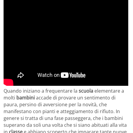
Quando iniziano a frequentare la
scuola
elementare a
molti
bambini
accade di provare un sentimento di
paura, persino di avversione per la novità, che
manifestano con pianti e atteggiamento di rifiuto. In
genere si tratta di una fase passeggera, che i bambini
superano da soli una volta che si siano abituati alla vita
in
classe
e abbiano scoperto che imparare tante nuove