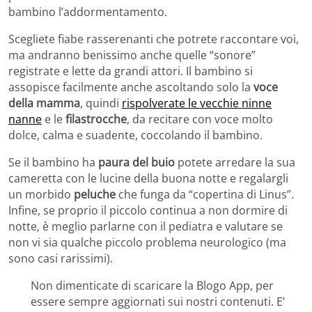
bambino l’addormentamento.
Scegliete fiabe rasserenanti che potrete raccontare voi,
ma andranno benissimo anche quelle “sonore”
registrate e lette da grandi attori. Il bambino si
assopisce facilmente anche ascoltando solo la
voce
della mamma
, quindi
rispolverate le vecchie ninne
nanne
e le
filastrocche
, da recitare con voce molto
dolce, calma e suadente, coccolando il bambino.
Se il bambino ha
paura del buio
potete arredare la sua
cameretta con le lucine della buona notte e regalargli
un morbido
peluche
che funga da “copertina di Linus”.
Infine, se proprio il piccolo continua a non dormire di
notte, è meglio parlarne con il pediatra e valutare se
non vi sia qualche piccolo problema neurologico (ma
sono casi rarissimi).
Non dimenticate di scaricare la Blogo App, per
essere sempre aggiornati sui nostri contenuti. E’