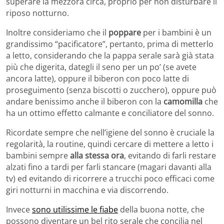
superare la mezzora circa, proprio per non disturbare il
riposo notturno.
Inoltre consideriamo che il
poppare
per i bambini è un
grandissimo “pacificatore”, pertanto, prima di metterlo
a letto, considerando che la pappa serale sarà già stata
più che digerita, dategli il seno per un po’ (se avete
ancora latte), oppure il biberon con poco latte di
proseguimento (senza biscotti o zucchero), oppure può
andare benissimo anche il biberon con la
camomilla
che
ha un ottimo effetto calmante e conciliatore del sonno.
Ricordate sempre che nell’igiene del sonno è cruciale la
regolarità, la routine, quindi cercare di mettere a letto i
bambini sempre
alla stessa ora
, evitando di farli restare
alzati fino a tardi per farli stancare (magari davanti alla
tv) ed evitando di ricorrere a trucchi poco efficaci come
giri notturni in macchina e via discorrendo.
Invece
sono utilissime le fiabe
della buona notte, che
possono diventare un bel rito serale che concilia nel