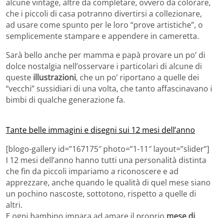
alcune vintage, altre da completare, ovvero da colorare,
che i piccoli di casa potranno divertirsi a collezionare,
ad usare come spunto per le loro “prove artistiche”, o
semplicemente stampare e appendere in cameretta.
Sarà bello anche per mamma e papà provare un po’ di
dolce nostalgia nell’osservare i particolari di alcune di
queste
illustrazioni
, che un po’ riportano a quelle dei
“vecchi” sussidiari di una volta, che tanto affascinavano i
bimbi di qualche generazione fa.
Tante belle immagini e disegni sui 12 mesi dell’anno
[blogo-gallery id=”167175″ photo=”1-11″ layout=”slider”]
I 12 mesi dell’anno hanno tutti una personalità distinta
che fin da piccoli impariamo a riconoscere e ad
apprezzare, anche quando le qualità di quel mese siano
un pochino nascoste, sottotono, rispetto a quelle di
altri.
E ogni bambino impara ad amare il proprio
mese di