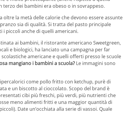
 un terzo dei bambini era obeso o in sovrappeso.
 oltre la metà delle calorie che devono essere assunte
anzo sia di qualità. Si tratta del pasto principale
i i piccoli anche di quelli americani.
stinata ai bambini, il ristorante americano Sweetgreen,
locali e biologici, ha lanciato una campagna per far
scolastiche americane e quelli offerti presso le scuole
osa mangiano i bambini a scuola?
Le immagini sono
 ipercalorici come pollo fritto con ketchup, purè di
pata e un biscotto al cioccolato. Scopo del brand è
esentati cibi più freschi, più verdi, più nutrienti che
osse meno alimenti fritti e una maggior quantità di
iccoli). Date un’occhiata alla serie di vassoi. Quale