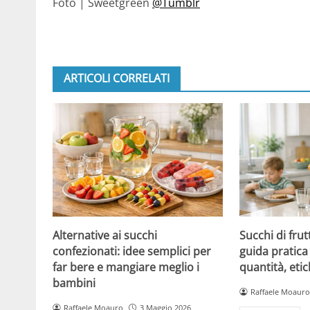
Foto | Sweetgreen
@Tumblr
ARTICOLI CORRELATI
Alternative ai succhi
Succhi di frut
confezionati: idee semplici per
guida pratica 
far bere e mangiare meglio i
quantità, etic
bambini
Raffaele Moauro
Raffaele Moauro
3 Maggio 2026