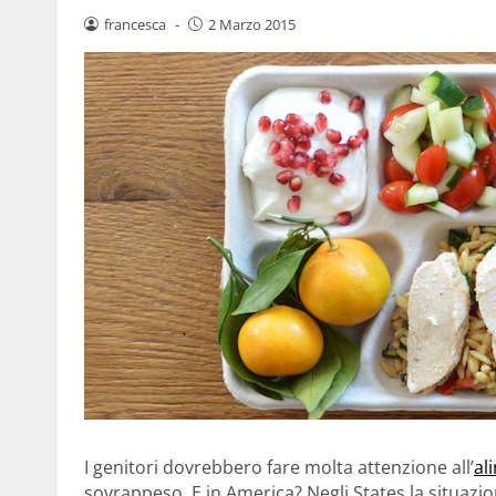
francesca
-
2 Marzo 2015
I genitori dovrebbero fare molta attenzione all’
al
sovrappeso. E in America? Negli States la situazi