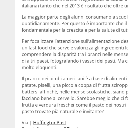
italiana) tanto che nel 2013 è risultato che oltre
La maggior parte degli alunni consumano a scuola
quotidianamente. Per questo è importante che il pr
fondamentale per la crescita e per la salute di tutt
Per focalizzare l’attenzione sull’alimentazione de
un fast food che serve e valorizza gli ingredienti 
comprendere la disparità tra i pranzi nelle mense 
di altri paesi, fotografando i vassoi dei pasti. Ma
c
molto eloquenti.
Il pranzo dei bimbi americani è a base di alimenti
patate, piselli, una piccola coppa di frutta scirop
battersi affinché, nelle mense scolastiche, siano pr
facciano bene al cervello. Sarebbe meglio che ci f
frutta e verdura fresche( come il pasto dei nostri p
pasto trovate pià naturale e invitante?
Via |
HuffingtonPost