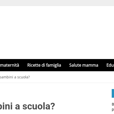
 maternità
Ricette di famiglia
Salute mamma
Edu
bambini a scuola?
ini a scuola?
B
p