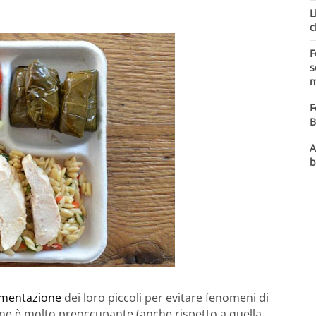
L
c
F
s
m
F
B
A
b
imentazione
dei loro piccoli per evitare fenomeni di
one è molto preoccupante (anche rispetto a quella