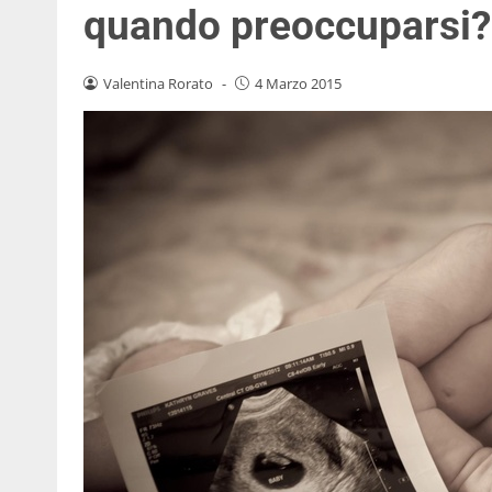
quando preoccuparsi?
Valentina Rorato
-
4 Marzo 2015