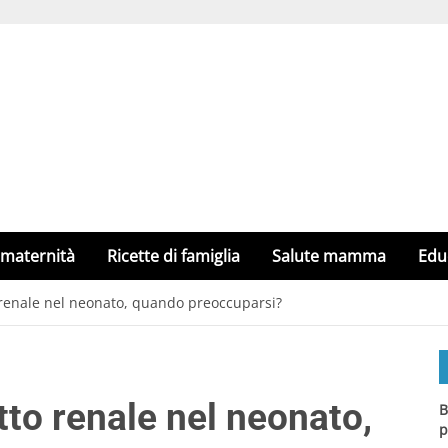
 maternità
Ricette di famiglia
Salute mamma
Edu
 renale nel neonato, quando preoccuparsi?
tto renale nel neonato,
B
p