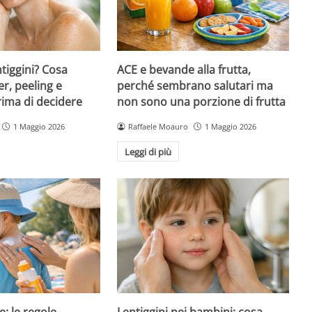
ntiggini? Cosa
ACE e bevande alla frutta,
er, peeling e
perché sembrano salutari ma
rima di decidere
non sono una porzione di frutta
1 Maggio 2026
Raffaele Moauro
1 Maggio 2026
Leggi di più
e: le regole
Lentiggini nei bambini: cosa