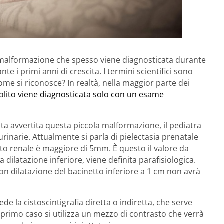
malformazione che spesso viene diagnosticata durante
te i primi anni di crescita. I termini scientifici sono
ome si riconosce? In realtà, nella maggior parte dei
solito viene diagnosticata solo con un esame
ta avvertita questa piccola malformazione, il pediatra
 urinarie. Attualmente si parla di pielectasia prenatale
to renale è maggiore di 5mm. È questo il valore da
 dilatazione inferiore, viene definita parafisiologica.
con dilatazione del bacinetto inferiore a 1 cm non avrà
ede la cistoscintigrafia diretta o indiretta, che serve
l primo caso si utilizza un mezzo di contrasto che verrà