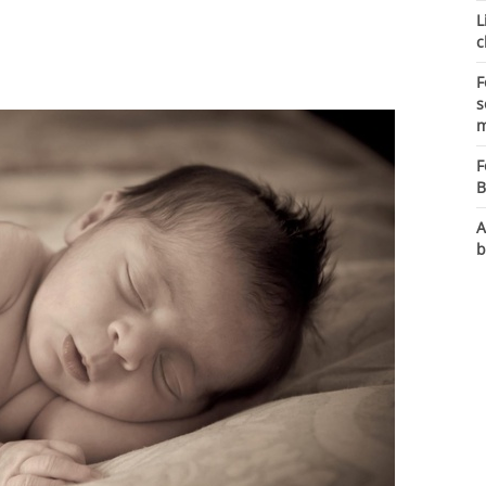
L
c
F
s
m
F
B
A
b