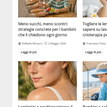
Meno succhi, meno scontri:
Togliere le le
strategie concrete per i bambini
sapere su las
che li chiedono ogni giorno
crioterapia p
Raffaele Moauro
2 Maggio 2026
Francesca Testa
Leggi di più
Leggi di più
Lentiggini e predisposizione: il
Bambini e sol