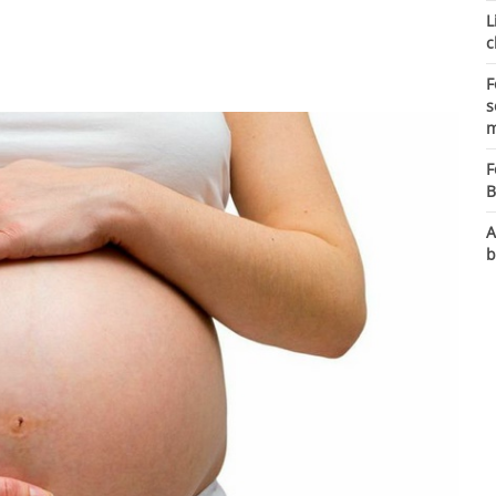
L
c
F
s
m
F
B
A
b