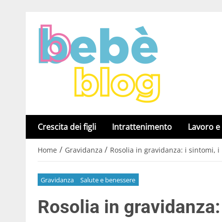
Crescita dei figli
Intrattenimento
Lavoro e
/
/
Home
Gravidanza
Rosolia in gravidanza: i sintomi, i
Gravidanza
Salute e benessere
Rosolia in gravidanza: 