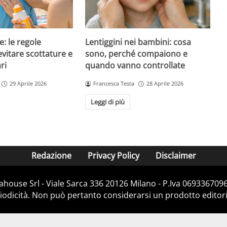
e: le regole
Lentiggini nei bambini: cosa
evitare scottature e
sono, perché compaiono e
ri
quando vanno controllate
29 Aprile 2026
Francesca Testa
28 Aprile 2026
Leggi di più
Redazione
Privacy Policy
Disclaimer
house Srl - Viale Sarca 336 20126 Milano - P.Iva 06933670967
dicità. Non può pertanto considerarsi un prodotto editorial