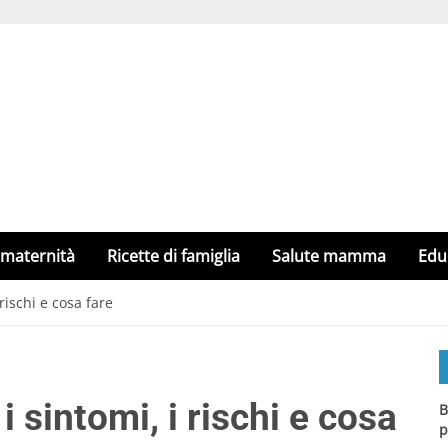
 maternità
Ricette di famiglia
Salute mamma
Edu
 rischi e cosa fare
i sintomi, i rischi e cosa
B
p