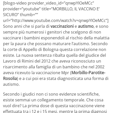
[blogo-video provider_video_id=”qnwpYIOeMCc”
provider=”youtube” title=”MORBILLO, IL VACCINO E’
SICURO” thumb=””
url=”http://www.youtube.com/watch?v=qnwpYIOeMCc”]
Sono anni che si parla di
vaccinazioni
e
autismo
, e sono
sempre più numerosi i genitori che scelgono di non
vaccinare i bambini esponendoli al rischio della malattia
per la paura che possano maturare l’autismo. Secondo
la corte di Appello di Bologna questa correlazione non
esiste. La nuova sentenza ribalta quella del giudice del
Lavoro di Rimini del 2012 che aveva riconosciuto un
risarcimento alla famiglia di un bambino che nel 2002
aveva ricevuto la vaccinazione Mpr (
Morbillo-Parotite-
Rosolia
) e a cui poi era stata diagnosticata una forma di
autismo.
Secondo i giudici non ci sono evidenze scientifiche,
esiste semmai un collegamento temporale. Che cosa
vuol dire? La prima dose di questa vaccinazione viene
effettuata tra i 12 e i 15 mesi, mentre la prima diagnosi