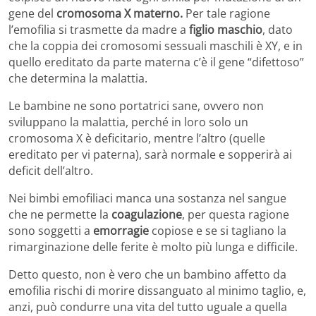
gene del
cromosoma X materno.
Per tale ragione
l’emofilia si trasmette da madre a
figlio maschio
, dato
che la coppia dei cromosomi sessuali maschili è XY, e in
quello ereditato da parte materna c’è il gene “difettoso”
che determina la malattia.
Le bambine ne sono portatrici sane, ovvero non
sviluppano la malattia, perché in loro solo un
cromosoma X è deficitario, mentre l’altro (quelle
ereditato per vi paterna), sarà normale e sopperirà ai
deficit dell’altro.
Nei bimbi emofiliaci manca una sostanza nel sangue
che ne permette la
coagulazione
, per questa ragione
sono soggetti a
emorragie
copiose e se si tagliano la
rimarginazione delle ferite è molto più lunga e difficile.
Detto questo, non è vero che un bambino affetto da
emofilia rischi di morire dissanguato al minimo taglio, e,
anzi, può condurre una vita del tutto uguale a quella