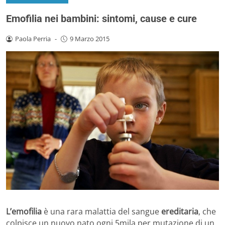
Emofilia nei bambini: sintomi, cause e cure
Paola Perria
-
9 Marzo 2015
L’emofilia
è una rara malattia del sangue
ereditaria
, che
colpisce un nuovo nato ogni 5mila per mutazione di un