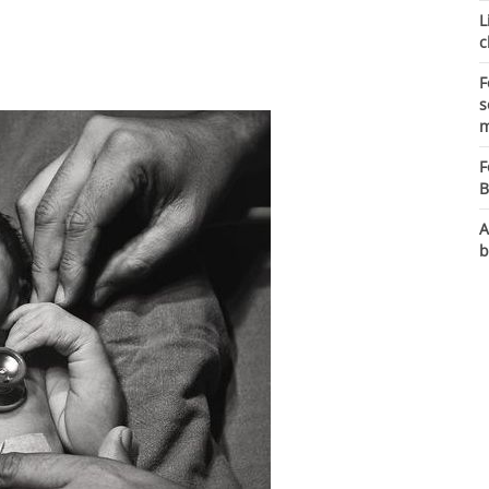
L
c
F
s
m
F
B
A
b