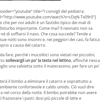
ider=”youtube” title=”I consigli del pediatra:
url=”http://www.youtube.com/watch?v=cDqN-Tx09r0″]
che per noi adulti è un fastidio tipico dei mali di
 disturbo importante. Come mai? Il neonato non sa
 né di soffiarsi il naso. Che cosa succede? Tende a
ue notti sono insonni e, nei peggiori dei casi, fa fatica
oprio a causa del catarro.
 fare, perché i mucolitici sono vietati nei piccolini,
utto
sollevargli un po’ la testa nel lettino
, affinché riesca
lio una salvietta sotto il materassino, per fare un po’
terà il bimbo a eliminare il catarro e soprattutto a
n ambiente confortevole e caldo umido. Ciò vuol dire
ra nel corso della notte. Il bimbo potrebbe non avere
 frazionare i pasti: dosi più piccole di latte e