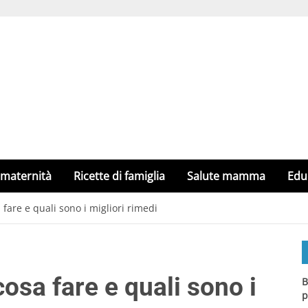
 maternità
Ricette di famiglia
Salute mamma
Edu
fare e quali sono i migliori rimedi
osa fare e quali sono i
B
p