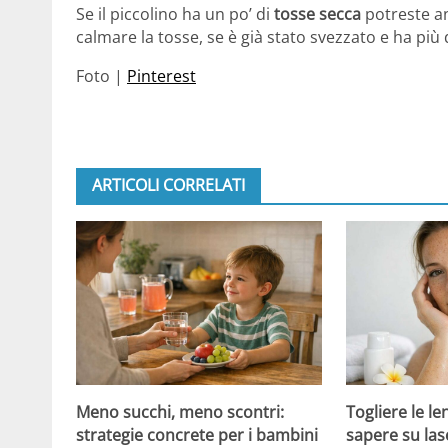
Se il piccolino ha un po’ di
tosse secca
potreste an
calmare la tosse, se è già stato svezzato e ha pi
Foto |
Pinterest
ARTICOLI CORRELATI
Meno succhi, meno scontri:
Togliere le le
strategie concrete per i bambini
sapere su las