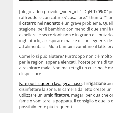
[blogo-video provider_video_id=”cDqN-Tx09r0″ prov
raffreddore con catarro? cosa fare?” thumb=”” 
Il
catarro
nel
neonato
è un grave problema. Quello 
stagione, per il bambino con meno di due anni è
espellere le secrezioni: non è in grado di sputarlo
inghiottirlo, a respirare male e di conseguenza le s
ad alimentarsi. Molti bambini vomitano il latte pr
Come lo si può aiutare? Purtroppo non c’è molto da
per le ragioni appena elencati. Potete prima di t
a respirare male. Non mettetegli un cuscino, è meg
di spessore.
Fate poi frequenti lavaggi al naso
: l’
irrigazione
aiu
disinfettare la zona. In camera da letto create u
utilizzare un
umidificatore
, magari per qualche o
fame o vomitare la poppata. Il consiglio è quello di
possibilmente più frequenti.