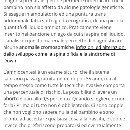
diagnosi prenatale, perché permette di verificare che il
bambino non sia affetto da alcune patologie genetiche.
Si esegue in ambulatorio ed una puntura trans
addominale fatta sotto guida ecografica, di una piccola
quantità di liquido amniotico. Praticamente viene
inserito nel pancione un ago da cui si aspira del liquido.
L’analisi di questo materiale permette di diagnosticare
alcune
anomalie cromosomiche
,
infezioni ed alterazioni
dello sviluppo come la spina bifida e la sindrome di
Down
.
L’amniocentesi è un esame sicuro, che il sistema
sanitario passa gratuitamente dopo i 35 anni, ma al
tempo stesso come tutte le tecniche invasive comporta
una percentuale di rischio. La possibilità di avere un
aborto
è pari allo 0,5 percento. Quando scegliere di non
farla? Prima di tutto non è obbligatorio. Ci sono coppie
che non vogliono sapere nulla del bambino e sono
pronte ad accettare qualsiasi cosa alla nascita, e coppie
invece che preferiscono prepararsi ed eventualmente