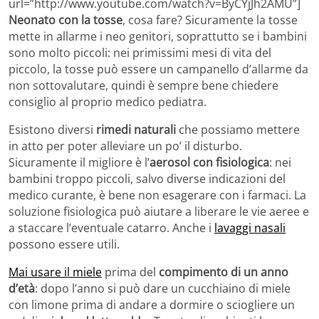
url=”http://www.youtube.com/watch?v=ByCYjJh2AMU”]
Neonato con la tosse
, cosa fare? Sicuramente la tosse
mette in allarme i neo genitori, soprattutto se i bambini
sono molto piccoli: nei primissimi mesi di vita del
piccolo, la tosse può essere un campanello d’allarme da
non sottovalutare, quindi è sempre bene chiedere
consiglio al proprio medico pediatra.
Esistono diversi
rimedi naturali
che possiamo mettere
in atto per poter alleviare un po’ il disturbo.
Sicuramente il migliore è l’
aerosol con fisiologica
: nei
bambini troppo piccoli, salvo diverse indicazioni del
medico curante, è bene non esagerare con i farmaci. La
soluzione fisiologica può aiutare a liberare le vie aeree e
a staccare l’eventuale catarro. Anche i
lavaggi nasali
possono essere utili.
Mai usare il miele
prima del
compimento di un anno
d’età
: dopo l’anno si può dare un cucchiaino di miele
con limone prima di andare a dormire o sciogliere un