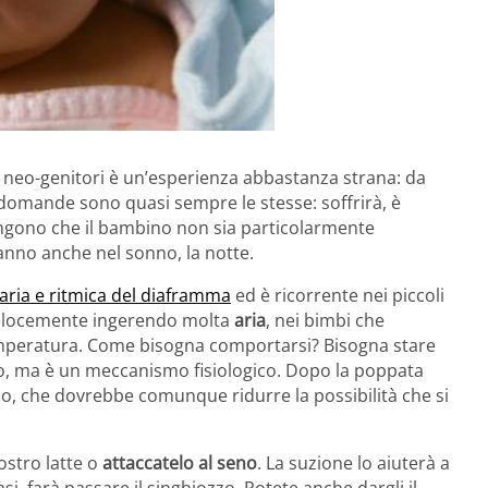
 neo-genitori è un’esperienza abbastanza strana: da
e domande sono quasi sempre le stesse: soffrirà, è
ngono che il bambino non sia particolarmente
hanno anche nel sonno, la notte.
aria e ritmica del diaframma
ed è ricorrente nei piccoli
elocemente ingerendo molta
aria
, nei bimbi che
temperatura. Come bisogna comportarsi? Bisogna stare
so, ma è un meccanismo fisiologico. Dopo la poppata
ttino, che dovrebbe comunque ridurre la possibilità che si
ostro latte o
attaccatelo al seno
. La suzione lo aiuterà a
si, farà passare il singhiozzo. Potete anche dargli il