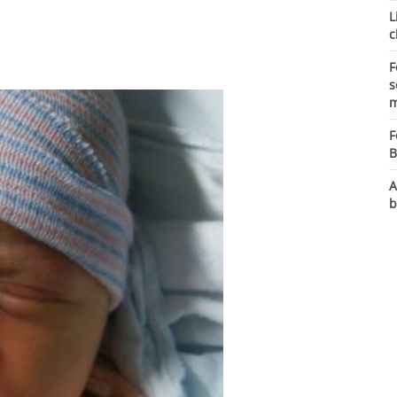
L
c
F
s
m
F
B
A
b