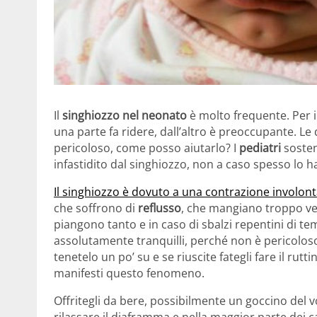
Il
singhiozzo nel neonato
è molto frequente. Per i
una parte fa ridere, dall’altro è preoccupante. L
pericoloso, come posso aiutarlo? I
pediatri
soste
infastidito dal singhiozzo, non a caso spesso lo 
Il singhiozzo è dovuto a una contrazione involont
che soffrono di
reflusso
, che mangiano troppo v
piangono tanto e in caso di sbalzi repentini di 
assolutamente tranquilli, perché non è pericolo
tenetelo un po’ su e se riuscite fategli fare il ru
manifesti questo fenomeno.
Offritegli da bere, possibilmente un goccino del v
rilassare il diaframma e nella maggior parte dei ca