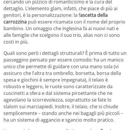
cercando un pizzico di romanticismo e la cura del
dettaglio. L’elemento glam, infatti, che piace di più ai
genitori, è la personalizzazione: la f
ascetta della
carrozzina
può essere ricamata con il nome del proprio
bambino. Un omaggio che Inglesina fa ai nuovi nati e
alle famiglie che scelgono il suo trio, alias non ci sono
costi in più.
Quali sono però i dettagli strutturali? È prima di tutto un
passeggino pensato per essere comodo: ha un manico
unico che permette di guidare con una mano sola (vi
assicuro che l’altra tra ombrello, borsetta, borsa della
spesa e giochini è sempre impegnata), il telaio è
robusto e leggero, le ruote sono caratterizzate da
cuscinetti a sfera e dal sistema piroettante che ne
agevolano la scorrevolezza, soprattutto se fate lo
slalom sui marciapiedi. Inoltre, il telaio, che si chiude
semplicemente – stando anche nei bagagli più piccoli –
ha un sistema di aggancio e sgancio molto pratico.