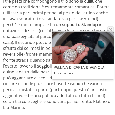
I tre pezzi che compongono il trio sono la
culla
, che
come da tradizione è estremamente romantica. Potete
utilizzarla per i primi periodi al posto del lettino anche
in casa (soprattutto se andate via per il weekend)
perché è molto ampia e ha un
supporto Standup
in
dotazione di serie (così il telaio e le ruote sporche dopo
una passeggiata al parco possono anche non entrare in
casa). Il secondo pezzo è il passeggino, che di solito si
sfrutta dai sei mesi in poi ed è dotato di seduta
reversibile (fronte mamma per quando è piccolino e
fronte strada quando sarà più grandicello). Infine,
l’ovetto, ovvero il
seggiolino auto
.
Huggy
è uno 0+,
PALLINA DI CARTA STAGNOLA
quindi adatto dalla nascita ai 13 chili(o fino all’anno). Si
Trucco a casa
può agganciare ai sedili della macchina attraverso le
cinture o con le più sicure basette isofix, che vanno
però acquistate a parte (purtroppo questo è un costo
aggiuntivo ed è una politica adottata da tutti i brand). I
colori tra cui scegliere sono canapa, Sorrento, Platino o
blu Marina.