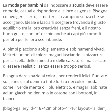
La
moda per bambini
da indossare a
scuola
deve essere
comoda, casual e rispondere alle loro esigenze. Bisogna
coinvolgerli, certo, e metterci lo zampino senza che se
accorgano. Ideale è lasciarli scegliere trovando il giusto
equilibrio tra la loro creatività senza freni, e il nostro
buon gusto, con un’ occhio anche ai capi più comodi
perfetti per le loro scorribande.
Ai bimbi piacciono abbigliamento e abbinamenti vivaci.
Mettete un po’ di colore magari lasciandoli sbizzarrire
per la scelta dello zainetto e delle calzature, ma cercate
di essere realistici, senza essere troppo seriosi.
Bisogna dare spazio ai colori, per renderli felici. Puntate
sul jeans e sul denim a tinte forti o nei colori moda
come il verde menta o il blu elettrico, e magari abbinate
ad un giacchino denim o in cotone con i bottoni, in
bianco.
[blogo-gallery id=”167428″ photo=”1-16″ layout=”slider”]