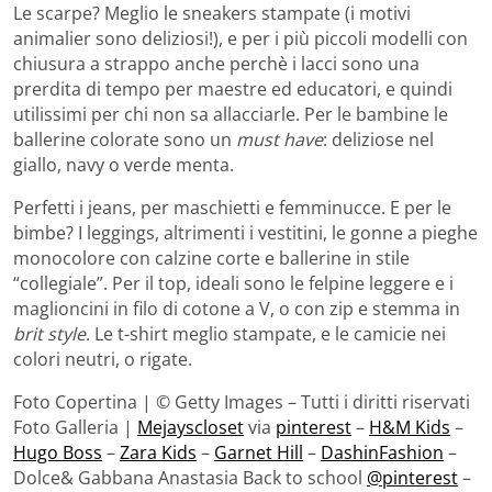
Le scarpe? Meglio le sneakers stampate (i motivi
animalier sono deliziosi!), e per i più piccoli modelli con
chiusura a strappo anche perchè i lacci sono una
prerdita di tempo per maestre ed educatori, e quindi
utilissimi per chi non sa allacciarle. Per le bambine le
ballerine colorate sono un
must have
: deliziose nel
giallo, navy o verde menta.
Perfetti i jeans, per maschietti e femminucce. E per le
bimbe? I leggings, altrimenti i vestitini, le gonne a pieghe
monocolore con calzine corte e ballerine in stile
“collegiale”. Per il top, ideali sono le felpine leggere e i
maglioncini in filo di cotone a V, o con zip e stemma in
brit style
. Le t-shirt meglio stampate, e le camicie nei
colori neutri, o rigate.
Foto Copertina | © Getty Images – Tutti i diritti riservati
Foto Galleria |
Mejayscloset
via
pinterest
–
H&M Kids
–
Hugo Boss
–
Zara Kids
–
Garnet Hill
–
DashinFashion
–
Dolce& Gabbana Anastasia Back to school
@pinterest
–