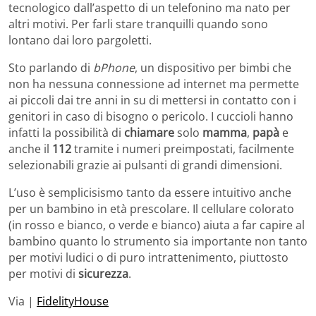
tecnologico dall’aspetto di un telefonino ma nato per
altri motivi. Per farli stare tranquilli quando sono
lontano dai loro pargoletti.
Sto parlando di
bPhone
, un dispositivo per bimbi che
non ha nessuna connessione ad internet ma permette
ai piccoli dai tre anni in su di mettersi in contatto con i
genitori in caso di bisogno o pericolo. I cuccioli hanno
infatti la possibilità di
chiamare
solo
mamma
,
papà
e
anche il
112
tramite i numeri preimpostati, facilmente
selezionabili grazie ai pulsanti di grandi dimensioni.
L’uso è semplicisismo tanto da essere intuitivo anche
per un bambino in età prescolare. Il cellulare colorato
(in rosso e bianco, o verde e bianco) aiuta a far capire al
bambino quanto lo strumento sia importante non tanto
per motivi ludici o di puro intrattenimento, piuttosto
per motivi di
sicurezza
.
Via |
FidelityHouse