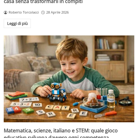
casa senza trasformarli in compiti
Roberto Torcolacci
28 Aprile 2026
Leggi di più
Matematica, scienze, italiano e STEM: quale gioco
educativo sviluppa davvero ogni competenza