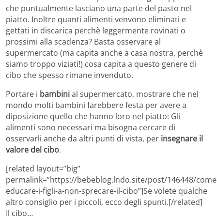
che puntualmente lasciano una parte del pasto nel
piatto. Inoltre quanti alimenti venvono eliminati e
gettati in discarica perchè leggermente rovinati o
prossimi alla scadenza? Basta osservare al
supermercato (ma capita anche a casa nostra, perchè
siamo troppo viziati!) cosa capita a questo genere di
cibo che spesso rimane invenduto.
Portare i
bambini
al supermercato, mostrare che nel
mondo molti bambini farebbere festa per avere a
diposizione quello che hanno loro nel piatto: Gli
alimenti sono necessari ma bisogna cercare di
osservarli anche da altri punti di vista, per
insegnare il
valore del cibo
.
[related layout=”big”
permalink=”https://bebeblog.lndo.site/post/146448/come
educare-i-figli-a-non-sprecare-il-cibo”]Se volete qualche
altro consiglio per i piccoli, ecco degli spunti.[/related]
Il cibo…