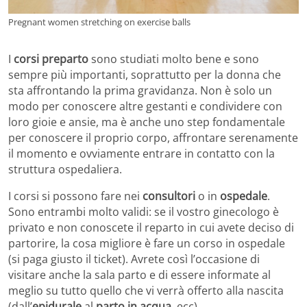
Pregnant women stretching on exercise balls
I
corsi preparto
sono studiati molto bene e sono
sempre più importanti, soprattutto per la donna che
sta affrontando la prima gravidanza. Non è solo un
modo per conoscere altre gestanti e condividere con
loro gioie e ansie, ma è anche uno step fondamentale
per conoscere il proprio corpo, affrontare serenamente
il momento e ovviamente entrare in contatto con la
struttura ospedaliera.
I corsi si possono fare nei
consultori
o in
ospedale
.
Sono entrambi molto validi: se il vostro ginecologo è
privato e non conoscete il reparto in cui avete deciso di
partorire, la cosa migliore è fare un corso in ospedale
(si paga giusto il ticket). Avrete così l’occasione di
visitare anche la sala parto e di essere informate al
meglio su tutto quello che vi verrà offerto alla nascita
(dall’
epidurale
al
parto in acqua
, ecc).