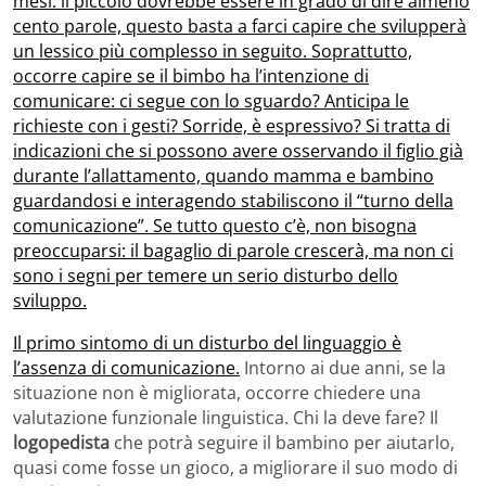
mesi: il piccolo dovrebbe essere in grado di dire almeno
cento parole, questo basta a farci capire che svilupperà
un lessico più complesso in seguito. Soprattutto,
occorre capire se il bimbo ha l’intenzione di
comunicare: ci segue con lo sguardo? Anticipa le
richieste con i gesti? Sorride, è espressivo? Si tratta di
indicazioni che si possono avere osservando il figlio già
durante l’allattamento, quando mamma e bambino
guardandosi e interagendo stabiliscono il “turno della
comunicazione”. Se tutto questo c’è, non bisogna
preoccuparsi: il bagaglio di parole crescerà, ma non ci
sono i segni per temere un serio disturbo dello
sviluppo.
Il primo sintomo di un disturbo del linguaggio è
l’assenza di comunicazione.
Intorno ai due anni, se la
situazione non è migliorata, occorre chiedere una
valutazione funzionale linguistica. Chi la deve fare? Il
logopedista
che potrà seguire il bambino per aiutarlo,
quasi come fosse un gioco, a migliorare il suo modo di