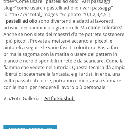
title=”Come usare i pastelli ad olio: i vari passaggi”
slug=”come-usare-i-pastelli-ad-olio-i-vari-passaggi”
id=”167779″ total_images=”6″ photo=”0,1,2,3,4,5″]
I
pastelli ad olio
sono divertenti e adatti ai lavoretti
artistici dei bambini più grandicelli. Ma
come colorare
?
Anche se non siete dei maestri d’arte potrete sostenere
i più piccoli. Provate a mettervi accanto ai piccoli e
aiutateli a seguire le varie fasi di coloritura. Basta fare
prima la sagoma con la matita o usare dei pattern in
bianco e nero disponibili in rete e da scaricare. Come la
fiamma che vedete nel tutorial. Questa tecnica dà ampia
libertà di scatenare la fantasia, e gli artisti in erba, una
volta passato il colore, potranno cimentarsi a sfumare
con le mani per rendere il lavoro più personale.
Via/Foto Galleria |
Artforkidshub