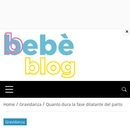
×
/
/
Home
Gravidanza
Quanto dura la fase dilatante del parto
Gravidanza