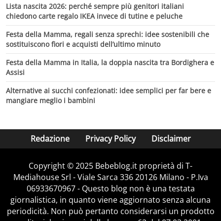
Lista nascita 2026: perché sempre più genitori italiani
chiedono carte regalo IKEA invece di tutine e peluche
Festa della Mamma, regali senza sprechi: idee sostenibili che
sostituiscono fiori e acquisti dell’ultimo minuto
Festa della Mamma in Italia, la doppia nascita tra Bordighera e
Assisi
Alternative ai succhi confezionati: idee semplici per far bere e
mangiare meglio i bambini
Redazione
Privacy Policy
Disclaimer
Copyright © 2025 Bebeblog.it proprietà di T-
Mediahouse Srl - Viale Sarca 336 20126 Milano - P.Iva
06933670967 - Questo blog non è una testata
giornalistica, in quanto viene aggiornato senza alcuna
periodicità. Non può pertanto considerarsi un prodotto