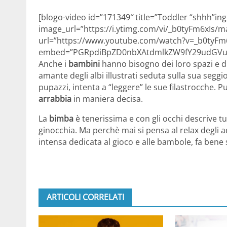
[blogo-video id=”171349″ title=”Toddler “shhh”in
image_url=”https://i.ytimg.com/vi/_b0tyFm6xIs/
url=”https://www.youtube.com/watch?v=_b0tyFm6
embed=”PGRpdiBpZD0nbXAtdmlkZW9fY29udGVud
Anche i
bambini
hanno bisogno dei loro spazi e di m
amante degli albi illustrati seduta sulla sua seggi
pupazzi, intenta a “leggere” le sue filastrocche. P
arrabbia
in maniera decisa.
La
bimba
è tenerissima e con gli occhi descrive tut
ginocchia. Ma perchè mai si pensa al relax degli 
intensa dedicata al gioco e alle bambole, fa bene 
ARTICOLI CORRELATI