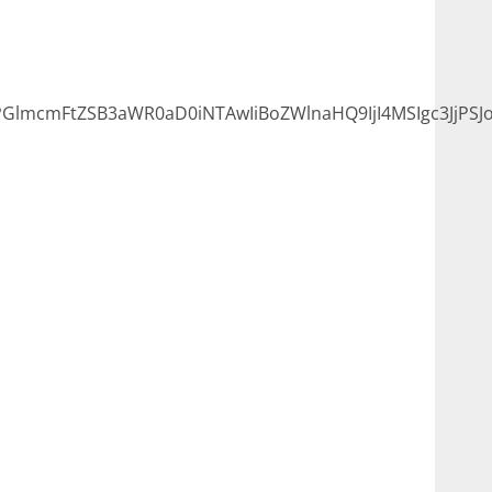
lmcmFtZSB3aWR0aD0iNTAwIiBoZWlnaHQ9IjI4MSIgc3JjPSJ