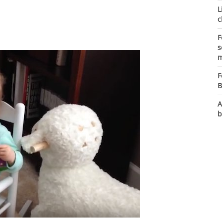
L
c
F
s
m
F
B
A
b