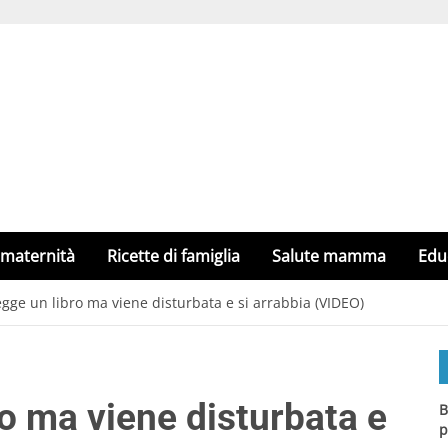
 maternità
Ricette di famiglia
Salute mamma
Edu
gge un libro ma viene disturbata e si arrabbia (VIDEO)
o ma viene disturbata e
B
p