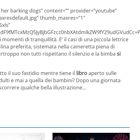
g her barking dogs” content=”” provider=”youtube”
maxresdefault.jpg” thumb_maxres=”1″
xIs”
F9fMTcxMzQ5JyBjbGFzcz0nbXAtdmlkZW9fY29udGVudCc+PG
omenti di tranquillità. E’ il casi di una piccola lettrice
olina preferita, sistemata nella cameretta piena di
urtroppo non tutti rispettano il silenzio e la bimba
si
to il suo fastidio mentre tiene il
libro
aperto sulle
adulti e mai a quella dei bambini? Dopo una giornata
scorrere qualche bella illustrazione…