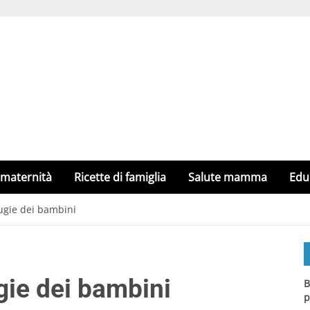
 maternità
Ricette di famiglia
Salute mamma
Edu
ugie dei bambini
gie dei bambini
B
p