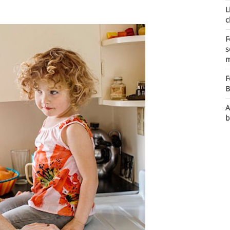
L
c
F
s
m
F
B
A
b