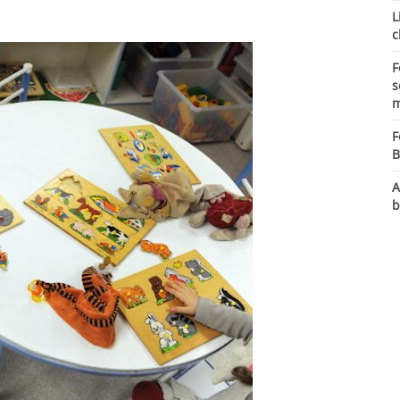
L
c
F
s
m
F
B
A
b