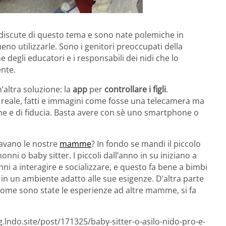
i discute di questo tema e sono nate polemiche in
eno utilizzarle. Sono i genitori preoccupati della
degli educatori e i responsabili dei nidi che lo
nte.
’altra soluzione: la
app
per
controllare i figli
.
 reale, fatti e immagini come fosse una telecamera ma
e e di fiducia. Basta avere con sè uno smartphone o
avano le nostre
mamme
? In fondo se mandi il piccolo
nonni o baby sitter. I piccoli dall’anno in su iniziano a
nni a interagire e socializzare, e questo fa bene a bimbi
 in un ambiente adatto alle sue esigenze. D’altra parte
e come sono state le esperienze ad altre mamme, si fa
g.lndo.site/post/171325/baby-sitter-o-asilo-nido-pro-e-