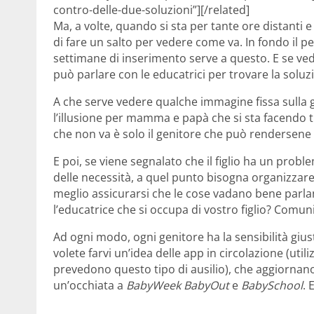
contro-delle-due-soluzioni”][/related]
Ma, a volte, quando si sta per tante ore distanti e s
di fare un salto per vedere come va. In fondo il 
settimane di inserimento serve a questo. E se ved
può parlare con le educatrici per trovare la soluz
A che serve vedere qualche immagine fissa sulla gi
l’illusione per mamma e papà che si sta facendo tut
che non va è solo il genitore che può rendersene
E poi, se viene segnalato che il figlio ha un pro
delle necessità, a quel punto bisogna organizzar
meglio assicurarsi che le cose vadano bene parlan
l’educatrice che si occupa di vostro figlio? Comun
Ad ogni modo, ogni genitore ha la sensibilità giu
volete farvi un’idea delle app in circolazione (ut
prevedono questo tipo di ausilio), che aggiornan
un’occhiata a
BabyWeek
BabyOut
e
BabySchool
. 