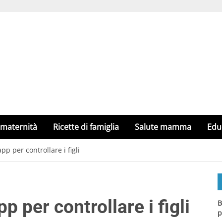
 maternità
Ricette di famiglia
Salute mamma
Edu
’app per controllare i figli
pp per controllare i figli
B
p