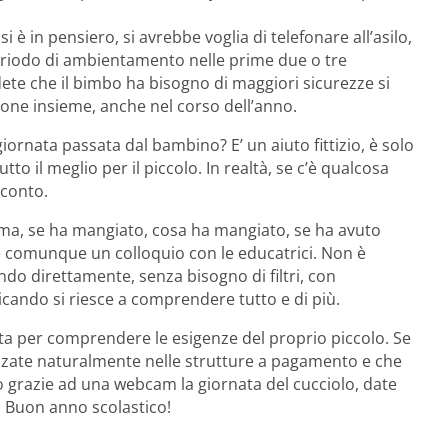
i è in pensiero, si avrebbe voglia di telefonare all’asilo,
periodo di ambientamento nelle prime due o tre
ete che il bimbo ha bisogno di maggiori sicurezze si
ione insieme, anche nel corso dell’anno.
ornata passata dal bambino? E’ un aiuto fittizio, è solo
to il meglio per il piccolo. In realtà, se c’è qualcosa
 conto.
blema, se ha mangiato, cosa ha mangiato, se ha avuto
e comunque un colloquio con le educatrici. Non è
do direttamente, senza bisogno di filtri, con
icando si riesce a comprendere tutto e di più.
sta per comprendere le esigenze del proprio piccolo. Se
ilizzate naturalmente nelle strutture a pagamento e che
o grazie ad una webcam la giornata del cucciolo, date
E Buon anno scolastico!