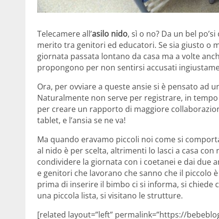
Telecamere all’
asilo nido
, sì o no? Da un bel po’s
merito tra genitori ed educatori. Se sia giusto o m
giornata passata lontano da casa ma a volte anche 
propongono per non sentirsi accusati ingiustame
Ora, per ovviare a queste ansie si è pensato ad un
Naturalmente non serve per registrare, in tempo
per creare un rapporto di maggiore collaborazion
tablet, e l’ansia se ne va!
Ma quando eravamo piccoli noi come si comport
al nido è per scelta, altrimenti lo lasci a casa con 
condividere la giornata con i coetanei e dai due a
e genitori che lavorano che sanno che il piccolo è
prima di inserire il bimbo ci si informa, si chied
una piccola lista, si visitano le strutture.
[related layout=”left” permalink=”https://bebeblo