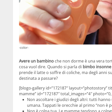
-color-
Avere un bambino
che non dorme è una vera tort
cosa vuol dire. Quando si parla di
bimbo insonn
prende il latte o soffre di coliche, ma degli anni 
destinata a passare?
[blogo-gallery id=”172187″ layout=”photostory” ti
mamme” id=”172187″ total_images=”4″ photo=”0,1
Non ascoltare i giudizi degli altri: tutti han
umana. Tappati le orecchie al primo “non è p
Non è colpa tua. Le mamme tendono a colpev