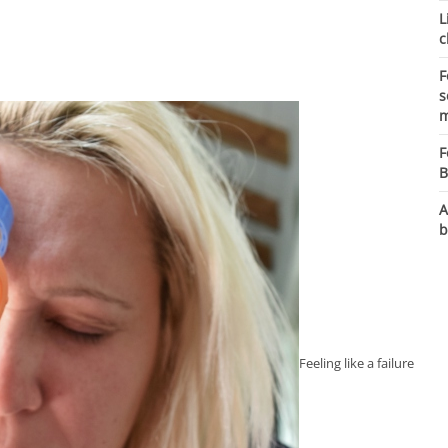
L
c
F
s
m
F
B
A
b
Feeling like a failure