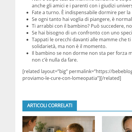
anche gli amici e i parenti con i giudizi univer
Fate a turno. È indispensabile dormire per la s
Se ogni tanto hai voglia di piangere, è norma
Ti arrabbi con il bambino? Può succedere, no
Se hai bisogno di un confronto con uno speci
Tappati le orecchi davanti alle mamme che t
solidarietà, ma non è il momento.
Il bambino se non dorme non sta per forza ma
non c’è nulla da fare.
[related layout=”big” permalink=”https://bebeblo
proviamo-le-cure-con-lomeopatia”][/related]
ARTICOLI CORRELATI