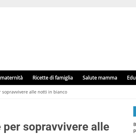
 maternità
Ricette di famiglia
Salute mamma
Edu
 sopravvivere alle notti in bianco
 per sopravvivere alle
B
p