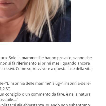
ura. Solo le
mamme
che hanno provato, sanno che
e
non si fa riferimento ai primi mesi, quando ancora
successivi. Come sopravvivere a questa fase della vita,
tle=”L’insonnia delle mamme” slug=”linsonnia-delle-
,2,3″]
no un consiglio o un commento da fare, è nella natura
ossibile….”
olizzarsi già abbastanza, quando non subentrano