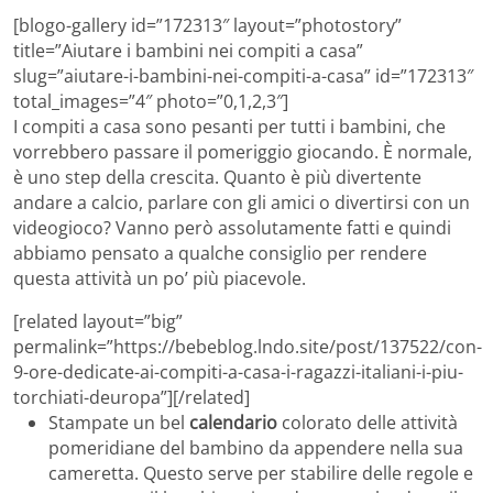
[blogo-gallery id=”172313″ layout=”photostory”
title=”Aiutare i bambini nei compiti a casa”
slug=”aiutare-i-bambini-nei-compiti-a-casa” id=”172313″
total_images=”4″ photo=”0,1,2,3″]
I compiti a casa sono pesanti per tutti i bambini, che
vorrebbero passare il pomeriggio giocando. È normale,
è uno step della crescita. Quanto è più divertente
andare a calcio, parlare con gli amici o divertirsi con un
videogioco? Vanno però assolutamente fatti e quindi
abbiamo pensato a qualche consiglio per rendere
questa attività un po’ più piacevole.
[related layout=”big”
permalink=”https://bebeblog.lndo.site/post/137522/con-
9-ore-dedicate-ai-compiti-a-casa-i-ragazzi-italiani-i-piu-
torchiati-deuropa”][/related]
Stampate un bel
calendario
colorato delle attività
pomeridiane del bambino da appendere nella sua
cameretta. Questo serve per stabilire delle regole e