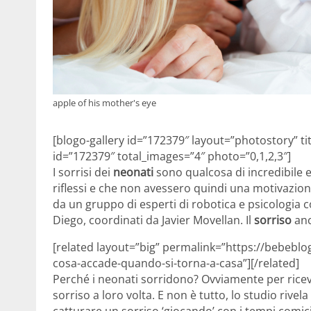
apple of his mother's eye
[blogo-gallery id=”172379″ layout=”photostory” titl
id=”172379″ total_images=”4″ photo=”0,1,2,3″]
I sorrisi dei
neonati
sono qualcosa di incredibile 
riflessi e che non avessero quindi una motivazion
da un gruppo di esperti di robotica e psicologia c
Diego, coordinati da Javier Movellan. Il
sorriso
anc
[related layout=”big” permalink=”https://bebeblog
cosa-accade-quando-si-torna-a-casa”][/related]
Perché i neonati sorridono? Ovviamente per rice
sorriso a loro volta. E non è tutto, lo studio rivel
catturare un sorriso ‘giocando’ con i tempi comic