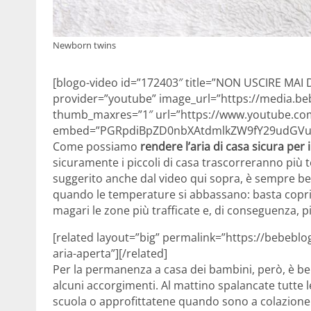
Newborn twins
[blogo-video id=”172403″ title=”NON USCIRE MAI
provider=”youtube” image_url=”https://media.beb
thumb_maxres=”1″ url=”https://www.youtube.c
embed=”PGRpdiBpZD0nbXAtdmlkZW9fY29udGVud
Come possiamo
rendere l’aria di casa sicura per 
sicuramente i piccoli di casa trascorreranno più
suggerito anche dal video qui sopra, è sempre ben
quando le temperature si abbassano: basta coprirs
magari le zone più trafficate e, di conseguenza, p
[related layout=”big” permalink=”https://bebeblog
aria-aperta”][/related]
Per la permanenza a casa dei bambini, però, è be
alcuni accorgimenti. Al mattino spalancate tutte l
scuola o approfittatene quando sono a colazione