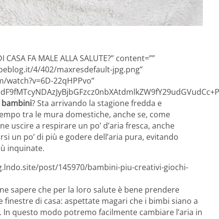
 DI CASA FA MALE ALLA SALUTE?” content=””
eblog.it/4/402/maxresdefault-jpg.png”
om/watch?v=6D-22qHPPvo”
F9fMTcyNDAzJyBjbGFzcz0nbXAtdmlkZW9fY29udGVudCc+PG
i bambini
? Sta arrivando la stagione fredda e
 tempo tra le mura domestiche, anche se, come
e uscire a respirare un po’ d’aria fresca, anche
i un po’ di più e godere dell’aria pura, evitando
iù inquinate.
.lndo.site/post/145970/bambini-piu-creativi-giochi-
ne sapere che per la loro salute è bene prendere
e finestre di casa: aspettate magari che i bimbi siano a
. In questo modo potremo facilmente cambiare l’aria in