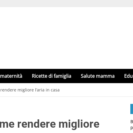
 maternità
Ricette di famiglia
Salute mamma
Edu
rendere migliore l’aria in casa
ome rendere migliore
B
p