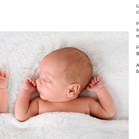
L
c
F
s
m
F
B
A
b