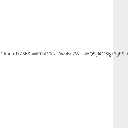
lmcmFtZSB3aWR0aD0iNTAwIiBoZWlnaHQ9IjI4MSIgc3JjPSJ