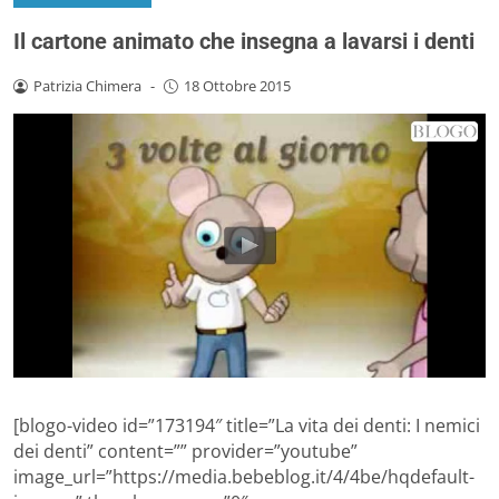
Il cartone animato che insegna a lavarsi i denti
Patrizia Chimera
-
18 Ottobre 2015
[blogo-video id=”173194″ title=”La vita dei denti: I nemici
dei denti” content=”” provider=”youtube”
image_url=”https://media.bebeblog.it/4/4be/hqdefault-