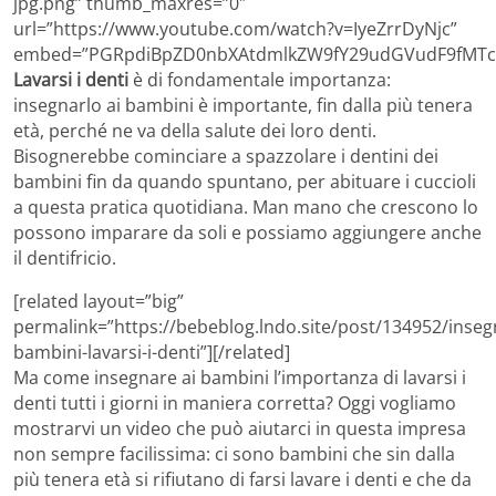
jpg.png” thumb_maxres=”0″
url=”https://www.youtube.com/watch?v=IyeZrrDyNjc”
embed=”PGRpdiBpZD0nbXAtdmlkZW9fY29udGVudF9fMTcz
Lavarsi i denti
è di fondamentale importanza:
insegnarlo ai bambini è importante, fin dalla più tenera
età, perché ne va della salute dei loro denti.
Bisognerebbe cominciare a spazzolare i dentini dei
bambini fin da quando spuntano, per abituare i cuccioli
a questa pratica quotidiana. Man mano che crescono lo
possono imparare da soli e possiamo aggiungere anche
il dentifricio.
[related layout=”big”
permalink=”https://bebeblog.lndo.site/post/134952/inseg
bambini-lavarsi-i-denti”][/related]
Ma come insegnare ai bambini l’importanza di lavarsi i
denti tutti i giorni in maniera corretta? Oggi vogliamo
mostrarvi un video che può aiutarci in questa impresa
non sempre facilissima: ci sono bambini che sin dalla
più tenera età si rifiutano di farsi lavare i denti e che da