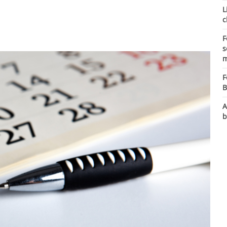
L
c
F
s
m
F
B
A
b