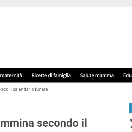
 maternità
Ricette di famiglia
Salute mamma
Edu
ndo il calendario lunare
femmina secondo il
B
p