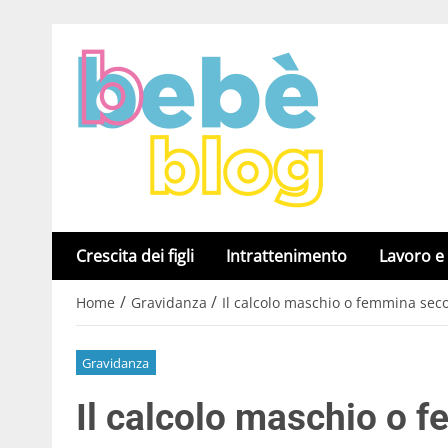
Crescita dei figli
Intrattenimento
Lavoro e
/
/
Home
Gravidanza
Il calcolo maschio o femmina seco
Gravidanza
Il calcolo maschio o 