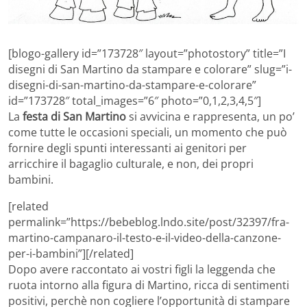
[blogo-gallery id=”173728″ layout=”photostory” title=”I
disegni di San Martino da stampare e colorare” slug=”i-
disegni-di-san-martino-da-stampare-e-colorare”
id=”173728″ total_images=”6″ photo=”0,1,2,3,4,5″]
La
festa di San Martino
si avvicina e rappresenta, un po’
come tutte le occasioni speciali, un momento che può
fornire degli spunti interessanti ai genitori per
arricchire il bagaglio culturale, e non, dei propri
bambini.
[related
permalink=”https://bebeblog.lndo.site/post/32397/fra-
martino-campanaro-il-testo-e-il-video-della-canzone-
per-i-bambini”][/related]
Dopo avere raccontato ai vostri figli la leggenda che
ruota intorno alla figura di Martino, ricca di sentimenti
positivi, perchè non cogliere l’opportunità di stampare