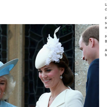
L
c
F
s
m
F
B
A
b