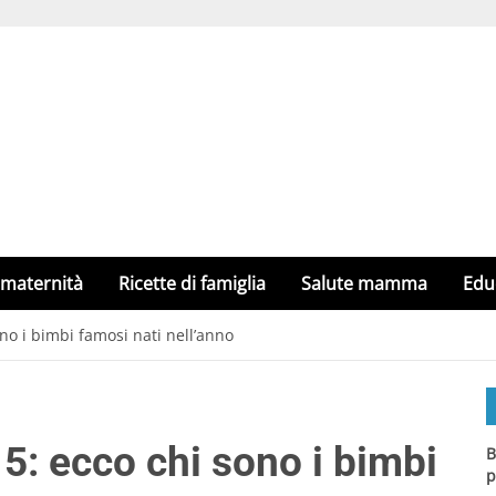
 maternità
Ricette di famiglia
Salute mamma
Edu
o i bimbi famosi nati nell’anno
: ecco chi sono i bimbi
B
p