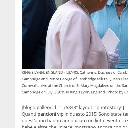
KING'S LYNN, ENGLAND - JULY 05: Catherine, Duchess of Cambri
Cambridge and Prince George of Cambridge talk to Queen Elizab
Cornwall arrive at the Church of St Mary Magdalene on the San
Cambridge on July 5, 2015 in King's Lynn, England. (Photo by C
[blogo-gallery id=”175848″ layout=”photostory”]
Quanti
pancioni vip
in questo 2015! Sono state ta
quest’anno hanno annunciato un lieto evento: ci s
bebè e altre che, invece, mostrano ancora con orgo