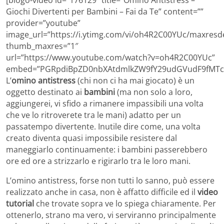
Giochi Divertenti per Bambini – Fai da Te” content=””
provider=”youtube”
image_url=”https://i.ytimg.com/vi/oh4R2C00YUc/maxresde
thumb_maxres=”1″
url=”https://www.youtube.com/watch?v=oh4R2C00YUc”
embed=”PGRpdiBpZD0nbXAtdmlkZW9fY29udGVudF9fMTc2
L’
omino antistress
(chi non ci ha mai giocato) è un
oggetto destinato ai
bambini
(ma non solo a loro,
aggiungerei, vi sfido a rimanere impassibili una volta
che ve lo ritroverete tra le mani) adatto per un
passatempo divertente. Inutile dire come, una volta
creato diventa quasi impossibile resistere dal
maneggiarlo continuamente: i bambini passerebbero
ore ed ore a strizzarlo e rigirarlo tra le loro mani.
L’omino antistress, forse non tutti lo sanno, può essere
realizzato anche in casa, non è affatto difficile ed il
video
tutorial
che trovate sopra ve lo spiega chiaramente. Per
ottenerlo, strano ma vero, vi serviranno principalmente