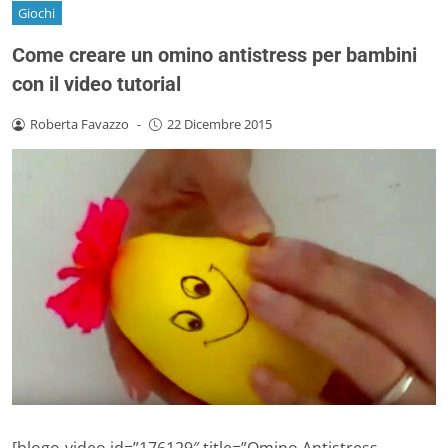
Giochi
Come creare un omino antistress per bambini
con il video tutorial
Roberta Favazzo
-
22 Dicembre 2015
[blogo-video id=”176129″ title=”Omino Antistress –